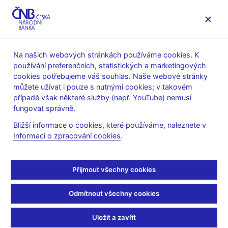
MENU
Na našich webových stránkách používáme cookies. K
používání preferenčních, statistických a marketingových
Úvod
Veřejnost
Servis pro média
cookies potřebujeme váš souhlas. Naše webové stránky
Autorské články, rozhovory
můžete užívat i pouze s nutnými cookies; v takovém
případě však některé služby (např. YouTube) nemusí
15. 3. 2018
Dědek Oldřich
fungovat správně.
Koruna nás neochrání
Bližší informace o cookies, které používáme, naleznete v
Informaci o zpracování cookies
.
před nestabilitou
eurozóny
Přijmout všechny cookies
Jaroslav Průcha, Jitka Hanusová, Jan Berka
(Roklen24 15. 3.
Odmítnout všechny cookies
2018)
Uložit a zavřít
Koruna nás neuchrání před nestabilitou eurozóny. Být u