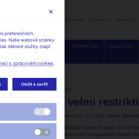
Uživatelská sekce
Stalo se
Pro média
Kontakty
Stížnosti
í preferenčních,
hlas. Naše webové stránky
Dohled a
Bankovky a
Platební styk
Finanční trhy
ak některé služby (např.
regulace
mince
maci o zpracování cookies
.
orské články, rozhovory
s
Uložit a zavřít
11. 3. 2008
Singer Miroslav
Koruna je velmi restrikt
Jan Lopatka, Reuters
(finance.cz 11.3.2008, rubrika: Zpravod
Růst spotřebitelských i výrobních cen je rychlejší, než se ček
na měnové podmínky, uvedl v úterý viceguvernér České náro