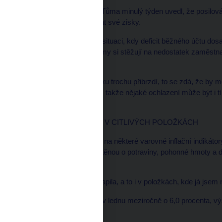
Guvernér ČNB Zdeněk Tůma minulý týden uvedl, že posilová
měna by mohla korigovat své zisky.
Singer však uvedl, že v situaci, kdy deficit běžného účtu do
domácího produktu a firmy si stěžují na nedostatek zaměstn
poradit.
"(Kurs koruny) ekonomiku trochu přibrzdí, to se zdá, že by mo
vrcholem svých kapacit, takže nějaké ochlazení může být i 
nebude."
INFLACE PŘEKVAPILA V CITLIVÝCH POLOŽKÁCH
Singer naopak upozornil na některé varovné inflační indikát
korigovanou inflaci, očištěnou o potraviny, pohonné hmoty 
změn.
"Inflační čísla nás překvapila, a to i v položkách, kde já jsem n
Výrobní ceny vyskočily v lednu meziročně o 6,0 procenta, vý
pátek.