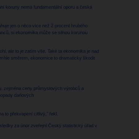
ní koruny nemá fundamentální oporu a česká
sahuje jen o něco více než 2 procent hrubého
anců, si ekonomika může se silnou korunou
hl, ale to je zatím vše. Také ta ekonomika je nad
tímhle směrem, ekonomice to dramaticky škodit
ory, zejména ceny průmyslových výrobců a
a dopady daňových
a to překvapení citlivý," řekl.
sledky za únor zveřejní Český statistický úřad v