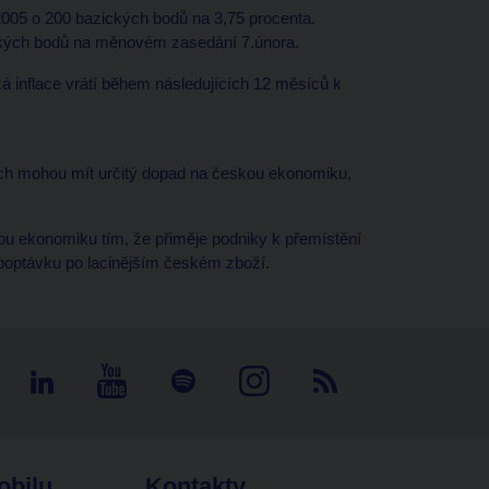
005 o 200 bazických bodů na 3,75 procenta.
ckých bodů na měnovém zasedání 7.února.
ká inflace vrátí během následujících 12 měsíců k
tech mohou mít určitý dopad na českou ekonomiku,
u ekonomiku tím, že přiměje podniky k přemístění
poptávku po lacinějším českém zboží.
obilu
Kontakty