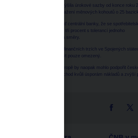
Česká národní banka zvýšila úrokové sazby od konce roku 2
Naposledy rozhodla o utažení měnových kohoutů o 25 bazi
Singer potvrdil předpověď centrální banky, že se spotřebitels
cílové hodnotě na úrovni tří procent s tolerancí jednoho
procentního bodu oběma směry.
Dodal, že turbulence na finančních trzích ve Spojených stá
jejich vliv by však měl být pouze omezený.
Zpomalení v západní Evropě by naopak mohlo podpořit česko
výrobních kapacit na východ kvůli úsporám nákladů a zvýší 
tter
odkazy
ČNB extra
ČNB v m