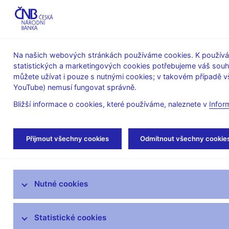
ABO-K
Na našich webových stránkách používáme cookies. K používán
statistických a marketingových cookies potřebujeme váš sou
O ČNB
Měnová
Finanční
můžete užívat i pouze s nutnými cookies; v takovém případě vš
YouTube) nemusí fungovat správně.
politika
stabilita
Bližší informace o cookies, které používáme, naleznete v
Infor
Úvod
Veřejnost
Servis pro média
Aut
Přijmout všechny cookies
Odmítnout všechny cookie
Servis pro média
Nutné cookies
Tiskové zprávy
Autorské články, rozhovory
Statistické cookies
Vystoupení a rozhovory guvernéra