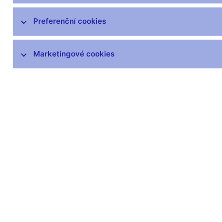
čnBlog
ČNBvlog
Preferenční cookies
ČNBpodcast
Fotogalerie
Marketingové cookies
Komentáře ČNB ke zveřejněným
statistickým údajům o inflaci a HDP
Audio, video
Prezentace pro novináře
Vystoupení, konference, semináře
Mediální karanténa
Harmonogramy a další informace
Kontakty