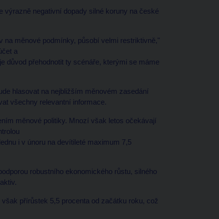
je výrazně negativní dopady silné koruny na české
iv na měnové podmínky, působí velmi restriktivně,"
účet a
k je důvod přehodnotit ty scénáře, kterými se máme
bude hlasovat na nejbližším měnovém zasedání
vat všechny relevantní informace.
vením měnové politiky. Mnozí však letos očekávají
ntrolou
 lednu i v únoru na devítileté maximum 7,5
 podporou robustního ekonomického růstu, silného
aktiv.
i však přírůstek 5,5 procenta od začátku roku, což