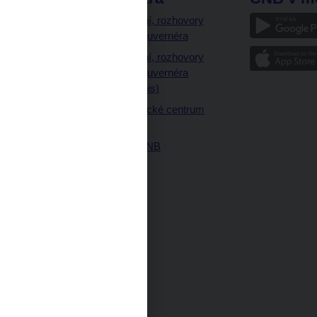
a
Vystoupení, rozhovory
a články guvernéra
ázky
Vystoupení, rozhovory
ajetku
a články guvernéra
ných prostor
(úplný výpis)
Návštěvnické centrum
ČNB
Historie ČNB