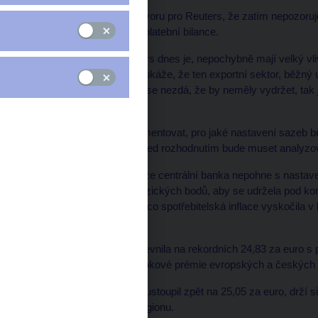
Singer dále řekl v rozhovoru pro Reuters, že zatím nepozoru
exportéry a běžný účet platební bilance.
"Hodnoty, na kterých kurs dnes je, nepochybně mají velký vl
řekl Singer. "Pakliže se ukáže, že ten exportní sektor, běžný 
tak dále vydrží, a zatím se nezdá, že by neměly vydržet, ta
dát."
Viceguvernér odmítl komentovat, pro jaké nastavení sazeb 
26.března s tím, že si před rozhodnutím bude muset analyzo
Analytici předpokládají, že centrální banka nepohne s nasta
růst sazeb ještě o 25 bazických bodů, aby se udržela pod ko
inflační očekávání poté, co spotřebitelská inflace vyskočila v
procenta.
Koruna minulý týden zpevnila na rekordních 24,83 za euro s
exportu a zužující se úrokové prémie evropských a českých 
Kurs koruny od té doby ustoupil zpět na 25,05 za euro, drží s
je nejlepší výsledek v regionu.