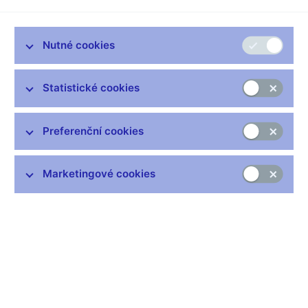
bankovní rady.
Rada ve čtvrtek snížila klíčovou dvoutýdenní repo sazbu o 75
bazických bodů na 2,75 procenta, zatímco trh čekal pokles o
Nutné cookies
pouze o čtvrt procentního bodu.
K SAZBÁM
Statistické cookies
"Ve vnějším prostředí jsou vidět některé z důvodů, které nás k
tomu (snížení sazeb) vedly. Od posledního jednání je vidět
Preferenční cookies
posun protiinflačním směrem."
"K razantnějšímu snížení nás vedl prudký pokles inflace
Marketingové cookies
spojený s decelerací ekonomického vývoje."
"S prognózou je nadále konzistentní pokles úrokových sazeb
následovaný na přelomu 2009 a 2010 mírným zvýšením.
Všechno (trajektorie sazeb, ekonomického růstu) se posouvá
trochu níž."
"Česká ekonomika je vystavena hlavně vůči eurozóně a u té se
očekává, že výrazně zpomalí."