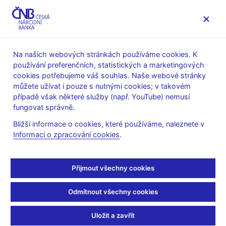
MENU
Na našich webových stránkách používáme cookies. K
používání preferenčních, statistických a marketingových
Úvod
Veřejnost
Servis pro média
cookies potřebujeme váš souhlas. Naše webové stránky
Autorské články, rozhovory
můžete užívat i pouze s nutnými cookies; v takovém
případě však některé služby (např. YouTube) nemusí
6. 11. 2008
Tůma Zdeněk
fungovat správně.
Komentáře guvernéra
Bližší informace o cookies, které používáme, naleznete v
Informaci o zpracování cookies
.
Tůmy po jednání
bankovní rady
Přijmout všechny cookies
Reuters
(finance.cz 6.11.2008, rubrika: Zpravodajství ČTK)
Odmítnout všechny cookies
Následují komentáře guvernéra České národní banky (ČNB)
Uložit a zavřít
Zdeňka Tůmy z tiskové konference po měnovém jednání