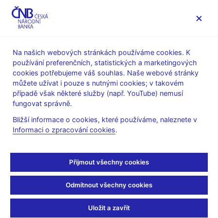
MENU
Na našich webových stránkách používáme cookies. K
používání preferenčních, statistických a marketingových
Úvod
Veřejnost
Servis pro média
cookies potřebujeme váš souhlas. Naše webové stránky
Autorské články, rozhovory
můžete užívat i pouze s nutnými cookies; v takovém
případě však některé služby (např. YouTube) nemusí
20. 2. 2020
Benda Vojtěch
fungovat správně.
Komentář: Kdo se bojí
Bližší informace o cookies, které používáme, naleznete v
Informaci o zpracování cookies
.
vyšších sazeb a silné
koruny?
Přijmout všechny cookies
Vojtěch Benda
a
Jakub Matějů
(Mladá fronta DNES 20. 2. 2020
Odmítnout všechny cookies
strana 6, rubrika Ekonomika)
Uložit a zavřít
Česká národní banka na začátku února zvýšila úrokové sazby