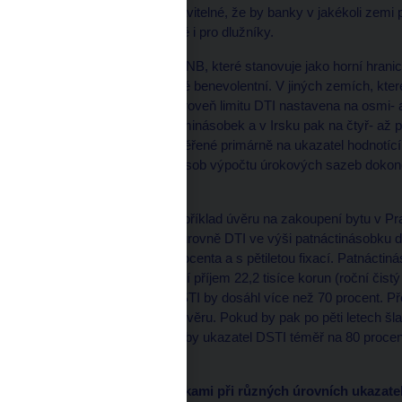
příjmu“. Je stěží představitelné, že by banky v jakékoli zem
extrémně rizikové pro ně i pro dlužníky.
Současné doporučení ČNB, které stanovuje jako horní hranici
příjmů, je v tom poměrně benevolentní. V jiných zemích, které 
Slovensku je základní úroveň limitu DTI nastavena na osmi- 
Británii na šesti- až sedminásobek a v Irsku pak na čtyř- a
bankovní asociace zaměřené primárně na ukazatel hodnotící p
jejich pravidlech pro způsob výpočtu úrokových sazeb dokon
ČNB.
Uveďme si pro ilustraci příklad úvěru na zakoupení bytu v Pr
údajné bezproblémové úrovně DTI ve výši patnáctinásobku dos
úrokovou sazbou 2,5 procenta a s pětiletou fixací. Patnáctin
postačoval čistý měsíční příjem 22,2 tisíce korun (roční čistý 
800 korun a ukazatel DSTI by dosáhl více než 70 procent. Př
zkonzumovaly splátky úvěru. Pokud by pak po pěti letech šla
na 3,5 procenta, vzrostl by ukazatel DSTI téměř na 80 procen
poskytnutý.
Zatížení dlužníka splátkami při různých úrovních ukazate