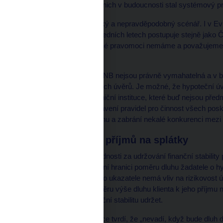
zabránit tomu, aby se z nich v budoucnosti stal systémový p
To není žádný hypotetický a nepravděpodobný scénář. I v Ev
evropských zemí v posledních letech postupuje stejně jako
toho důvodu, že příslušné pravomoci nemáme a považujeme 
rizika.
Současná doporučení ČNB nejsou právně vymahatelná a v bu
poskytovatelé hypotečních úvěrů. Je možné, že hypoteční ú
nebankovní nebo zahraniční instituce, které buď nejsou př
nemá přímé páky. Nastavení pravidel pro činnost všech posk
rovných podmínek na trhu a zabrání nekalé konkurenci mezi 
Když jde většina příjmů na splátky
Z pohledu naší zodpovědnosti za udržování finanční stability
záměr ČNB stanovit horní hranici poměru dluhu žadatele o hy
smysl, neboť výše tohoto ukazatele nemá vliv na rizikovost 
přesvědčení, že na poměru výše dluhu klienta k jeho příjmu
budoucna problém finanční stabilitu udržet.
Představitel ČBA dokonce tvrdí, že „nevadí, když bude dluh 