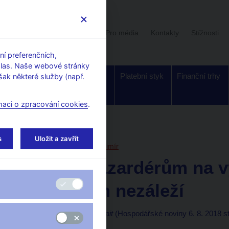
Uživatelská sekce
Stalo se
Pro média
Kontakty
Stížnosti
í preferenčních,
hlas. Naše webové stránky
Dohled a
Bankovky a
Platební styk
Finanční trhy
ak některé služby (např.
regulace
mince
maci o zpracování cookies
.
orské články, rozhovory
s
Uložit a zavřít
6. 8. 2018
Tomšík Vladimír
Jenom hazardérům na v
k příjmům nezáleží
Vladimír Tomšík, Jan Frait
(Hospodářské noviny 6. 8. 2018 str