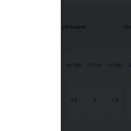
Výše
úvěru
vzhledem
10násobek
12
k ročnímu
příjmu
(DTI)
čistý
měsíční
55 000
40 000
25 000
55 000
4
příjem v
(Kč)
maximální
výše úvěru
při daném
6,6
4,8
3
7,9
DTI (v mil.
Kč)