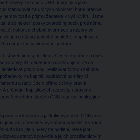
návrh novely zákona o ČNB, který by jí jako
c stanovovat za určitých okolností horní hranice
y nemovitosti a příjmů žadatele k výši úvěru. Jsme
kusi a že někteří poskytovatelé hypoték proti němu
ené, či dokonce chybné informace a názory od
 jde jen o názory jednoho bankéře, respektive o
celého domácího bankovního sektoru.
tších stavebních spořitelen v České republice a dnes
h v úterý 31. července navodil dojem, že se
 a dohledové pravomoci realizovat formou zákona.
 požadavky na kapitál, kapitálové poměry či
lamentu a rady. Jde o přímo účinný právní
. A určování kapitálových rezerv je upraveno
ostřednictvím kterých ČNB reguluje banky, jiné
oporučení kdykoliv a jakkoliv vymáhat. ČNB musí
ní jsou jimi omezené. Vymáhání pravidel je v řadě
 Pokud však jde o úvěry na bydlení, které jsou
 dopředu stanovit pravidla a jejich prostřednictvím