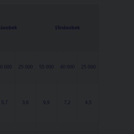
násobek
15násobek
0 000
25 000
55 000
40 000
25 000
5,7
3,6
9,9
7,2
4,5