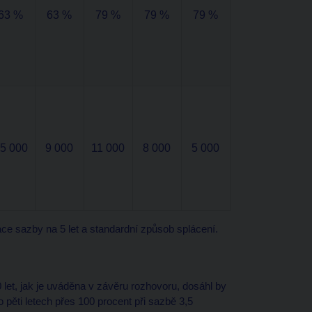
63 %
63 %
79 %
79 %
79 %
5 000
9 000
11 000
8 000
5 000
xace sazby na 5 let a standardní způsob splácení.
let, jak je uváděna v závěru rozhovoru, dosáhl by
 pěti letech přes 100 procent při sazbě 3,5