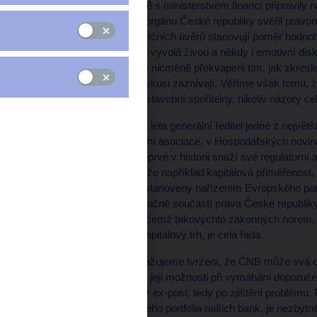
Centrální banka společně s ministerstvem financí připravily 
makroobezřetnostnímu orgánu České republiky svěřil pravomo
ukazatelů, které u hypotečních úvěrů stanovují poměr hodnot
si vědomi toho, že návrh vyvolá živou a někdy i emotivní dis
budou vystupovat. Jsme nicméně překvapeni tím, jak zkresl
zkušených bankéřů v diskusi zaznívají. Věříme však tomu, že
jeho zkušenosti z jedné stavební spořitelny, nikoliv názory 
Vladimír Staňura, dlouhá léta generální ředitel jedné z nejvě
zástupce České bankovní asociace, v Hospodářských novinác
Česká národní banka poprvé v historii snaží své regulatorní
Avšak každý bankéř ví, že například kapitálová přiměřenost,
kapitálové rezervy jsou stanoveny nařízením Evropského par
předpis, který je jednoznačně součástí práva České republiky
zákonem o bankách, přičemž takovýchto zákonných norem, pr
finanční instituce nebo kapitálový trh, je celá řada.
Za velmi zavádějící považujeme tvrzení, že ČNB může svá d
postupovat dle zákonů a její možnosti při vymáhání doporuče
případů možné zajistit až ex-post, tedy po zjištění problému.
dominantní částí úvěrového portfolia našich bank, je nezbytné