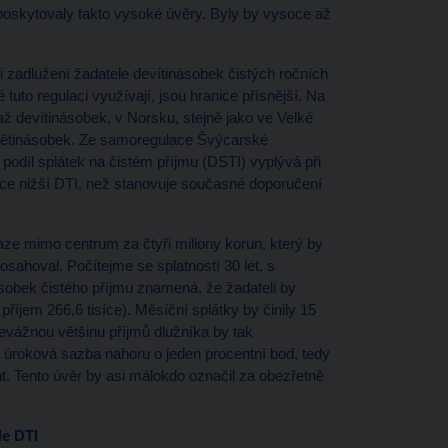
i poskytovaly takto vysoké úvěry. Byly by vysoce až
 zadlužení žadatele devítinásobek čistých ročních
tuto regulaci využívají, jsou hranice přísnější. Na
až devítinásobek, v Norsku, stejně jako ve Velké
ž pětinásobek. Ze samoregulace Švýcarské
odíl splátek na čistém příjmu (DSTI) vyplývá při
ce nižší DTI, než stanovuje současné doporučení
aze mimo centrum za čtyři miliony korun, který by
ahoval. Počítejme se splatností 30 let, s
ásobek čistého příjmu znamená, že žadateli by
příjem 266,6 tisíce). Měsíční splátky by činily 15
evážnou většinu příjmů dlužníka by tak
 úroková sazba nahoru o jeden procentní bod, tedy
t. Tento úvěr by asi málokdo označil za obezřetně
le DTI