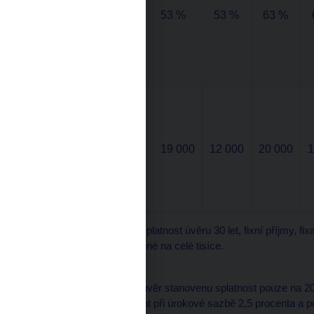
poměru k
53 %
53 %
53 %
63 %
příjmům
(DSTI) od
6. roku
dále
kolik
dlužníkovi
měsíčně
zbude po
26 000
19 000
12 000
20 000
1
zaplacení
splátek (v
Kč)*
Pozn.: Předpokládá se splatnost úvěru 30 let, fixní příjmy, fi
*Částky jsou zaokrouhlené na celé tisíce.
Zdroj: ČNB
A pokud by měl takový úvěr stanovenu splatnost pouze na 20 
ukazatel DSTI 95 procent při úrokové sazbě 2,5 procenta a po