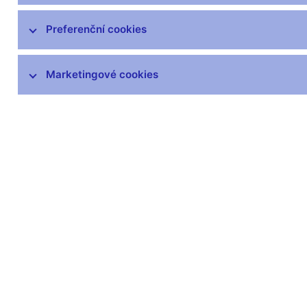
čnBlog
ČNBvlog
Preferenční cookies
ČNBpodcast
Fotogalerie
Marketingové cookies
Komentáře ČNB ke zveřejněným
statistickým údajům o inflaci a HDP
Audio, video
Prezentace pro novináře
Vystoupení, konference, semináře
Mediální karanténa
Harmonogramy a další informace
Kontakty