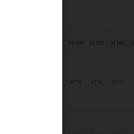
Počáteční
úroková
sazba 2,5
%
Splátka
úvěru 1. až
26 000
19 000
12 000
31 000
2
5. rok*
výše
splátek
úvěrů v
poměru k
47 %
47 %
47 %
57 %
příjmům
(DSTI) 1.
až 5. rok
kolik
dlužníkovi
měsíčně