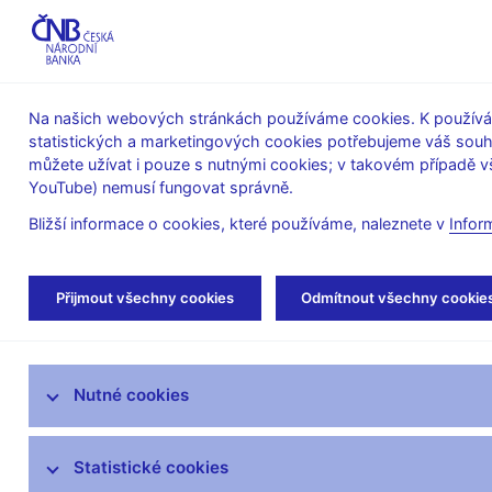
ABO-K
Na našich webových stránkách používáme cookies. K používán
statistických a marketingových cookies potřebujeme váš sou
O ČNB
Měnová
Finanční
můžete užívat i pouze s nutnými cookies; v takovém případě vš
YouTube) nemusí fungovat správně.
politika
stabilita
Bližší informace o cookies, které používáme, naleznete v
Infor
Úvod
Veřejnost
Servis pro média
Aut
Přijmout všechny cookies
Odmítnout všechny cookie
Servis pro média
Nutné cookies
Tiskové zprávy
Autorské články, rozhovory
Statistické cookies
Vystoupení a rozhovory guvernéra