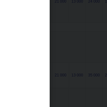
zbude po
29 000
21 000
13 000
24 000
1
zaplacení
splátek (v
Kč)*
Úroková
sazba po
5 letech
se zvýší
na 3,5 %
Splátka
úvěru od
29 000
21 000
13 000
35 000
2
6. roku a
dále*
výše
splátek
úvěrů v