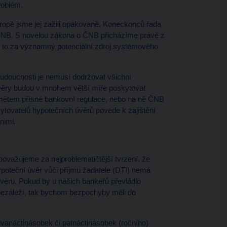
roblém.
ropě jsme jej zažili opakovaně. Koneckonců řada
 ČNB. S novelou zákona o ČNB přicházíme právě z
to za významný potenciální zdroj systémového
doucnosti je nemusí dodržovat všichni
věry budou v mnohem větší míře poskytovat
edmětem přísné bankovní regulace, nebo na ně ČNB
ytovatelů hypotečních úvěrů povede k zajištění
nimi.
 považujeme za nejproblematičtější tvrzení, že
poteční úvěr vůči příjmu žadatele (DTI) nemá
úvěru. Pokud by u našich bankéřů převládlo
 nezáleží, tak bychom bezpochyby měli do
dvanáctinásobek či patnáctinásobek (ročního)