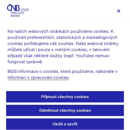
MENU
Na našich webových stránkách používáme cookies. K
používání preferenčních, statistických a marketingových
Úvod
Veřejnost
Servis pro média
cookies potřebujeme váš souhlas. Naše webové stránky
Autorské články, rozhovory
můžete užívat i pouze s nutnými cookies; v takovém
případě však některé služby (např. YouTube) nemusí
14. 10. 2019
Michl Aleš
fungovat správně.
Jeden Joker
Bližší informace o cookies, které používáme, naleznete v
Informaci o zpracování cookies
.
kapitalismus nedělá
Aleš Michl
(Mladá fronta DNES 14. 10. 2019 strana 10, rubrika
Přijmout všechny cookies
Názory)
Odmítnout všechny cookies
Jestřábi a holubice
V jeden den dávám návštěvu newyorské burzy i film Joker.
Uložit a zavřít
Burza je symbol kapitalismu. Joker symbol anarchismu,