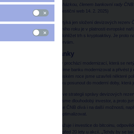
Rozhovor s
Janem Procházkou, členem bankovní rady ČNB
Michaela Nováková
(Investiční web 14. 2. 2025)
Diskuse o bitcoinu se netýká jen složení devizových rezerv
Investiční web. Od letošního roku je v platnosti evropské nař
bude ČNB licencovat a dohlížet trh s kryptoaktivy. Je proto 
k našim devizovým rezervám.
Modernizace banky
ČNB podle J. Procházky prochází modernizací, která se netý
banky. „Obecně se snažíme banku modernizovat a přivést ji do 
a propustili 5 % lidí. V loňském roce jsme uzavřeli některé p
klienty. Snažíme se banku posunout do moderní doby, která j
Tento přístup se odráží i ve strategii správy devizových reze
akcie. Řekli jsme si, že jsme dlouhodobý investor, a proto jsm
uvedl Procházka. Nyní se ČNB dívá i na další možnosti, napří
investiční portfolio dále optimalizovat.
Na otázku, zda ČNB zvažuje i investice do bitcoinu, odpověd
podobně jako tomu bylo před 20 lety u akcií. „Tehdy by se tak