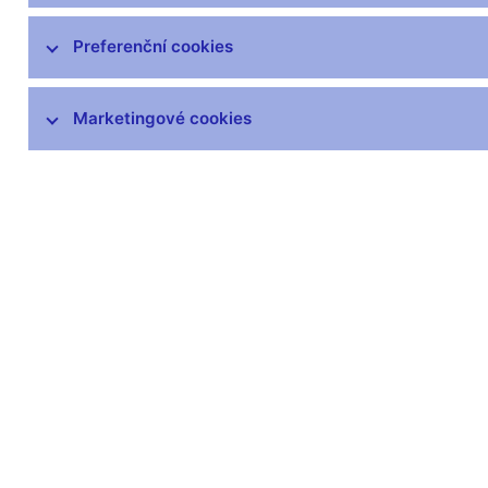
čnBlog
ČNBvlog
Preferenční cookies
ČNBpodcast
Fotogalerie
Marketingové cookies
Komentáře ČNB ke zveřejněným
statistickým údajům o inflaci a HDP
Audio, video
Prezentace pro novináře
Vystoupení, konference, semináře
Mediální karanténa
Harmonogramy a další informace
Kontakty