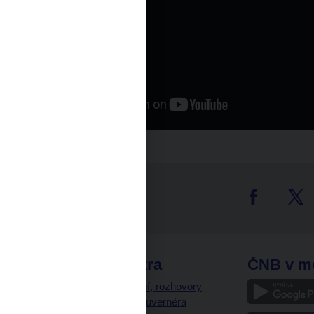
tter
odkazy
ČNB extra
ČNB v m
a
Vystoupení, rozhovory
a články guvernéra
ázky