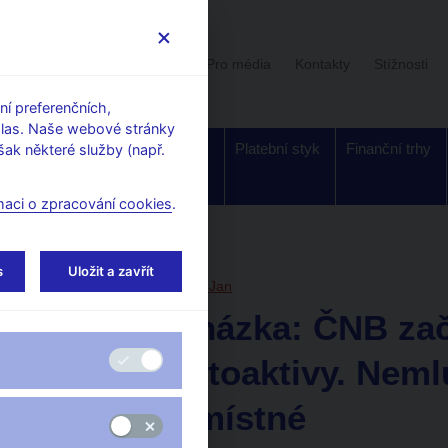
Uživatelská sekce
Stalo se
Pro média
Kontakty
Stížnosti
í preferenčních,
hlas. Naše webové stránky
Dohled a
Bankovky a
Platební styk
Finanční trhy
ak některé služby (např.
regulace
mince
maci o zpracování cookies
.
orské články, rozhovory
s
Uložit a zavřít
14. 2. 2025
Procházka Jan
Jan Procházka: ČNB zač
trh s kryptoaktivy. Neml
přišlo nemístné