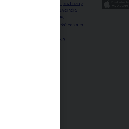
Vystoupení, rozhovory
ajetku
a články guvernéra
ných prostor
(úplný výpis)
Návštěvnické centrum
ČNB
Historie ČNB