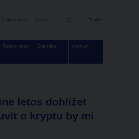
Časté dotazy
Kariéra
English
Řešení krize
Statistika
Výzkum
ne letos dohlížet
uvit o kryptu by mi