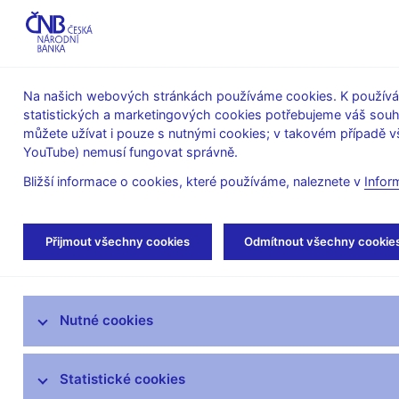
ABO-K
Na našich webových stránkách používáme cookies. K používán
statistických a marketingových cookies potřebujeme váš sou
O ČNB
Měnová
Finanční
můžete užívat i pouze s nutnými cookies; v takovém případě vš
YouTube) nemusí fungovat správně.
politika
stabilita
Bližší informace o cookies, které používáme, naleznete v
Infor
Úvod
Veřejnost
Servis pro média
Aut
Přijmout všechny cookies
Odmítnout všechny cookie
Servis pro média
Nutné cookies
Tiskové zprávy
Autorské články, rozhovory
Statistické cookies
Vystoupení a rozhovory guvernéra