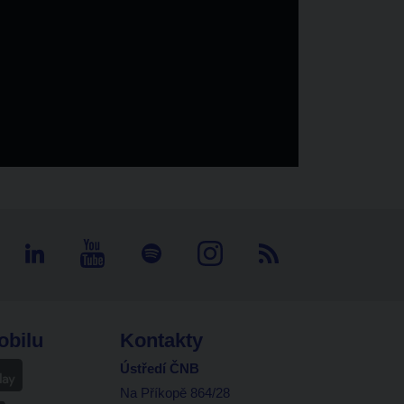
obilu
Kontakty
Ústředí ČNB
Na Příkopě 864/28