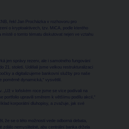
 ČNB, řekl Jan Procházka v rozhovoru pro
ízení o kryptoaktivech, tzv. MiCA, podle kterého
na místě o tomto tématu diskutovat nejen ve vztahu
ká jen správy rezerv, ale i samotného fungování
21. století. Udělali jsme velkou restrukturalizaci
obočky a digitalizujeme bankovní služby pro naše
e poměrně dynamická,“ vysvětlil.
rv. „Už v loňském roce jsme se více podívali na
e portfolio upravili směrem k většímu podílu akcií,“
klad korporátní dluhopisy, a zvažuje, jak své
ěl, že se o této možnosti vede odborná debata,
é zdálo nemyslitelné, aby centrální banka držela