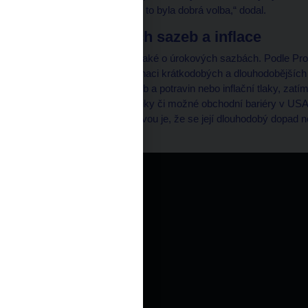
akcie, a dnes vidíme, že to byla dobrá volba,“ dodal.
Vývoj úrokových sazeb a inflace
V rozhovoru se mluvilo také o úrokových sazbách. Podle Pr
sazeb záviset na kombinaci krátkodobých a dlouhodobějších f
lednové přecenění služeb a potravin nebo inflační tlaky, zat
vývoj německé ekonomiky či možné obchodní bariéry v USA. 
přetrvává, pozitivní zprávou je, že se její dlouhodobý dopad
očekávalo.