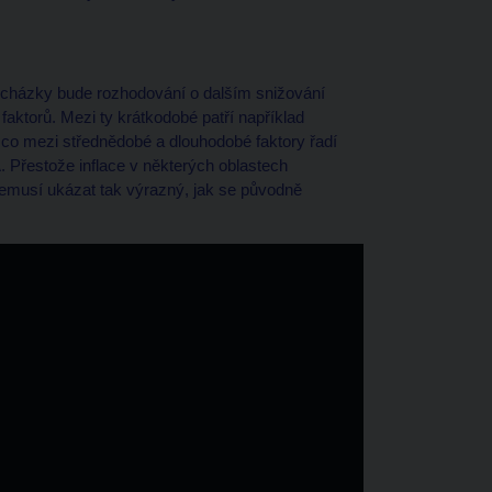
ocházky bude rozhodování o dalším snižování
aktorů. Mezi ty krátkodobé patří například
ímco mezi střednědobé a dlouhodobé faktory řadí
Přestože inflace v některých oblastech
 nemusí ukázat tak výrazný, jak se původně