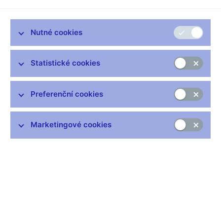
(externí odkaz)
Co v rozhovoru zaznělo
Nutné cookies
Pokud jde o úroveň ke konci roku, tak já osobně jsem letos
několikrát konstatoval, že úrokové sazby budou kolem čtyř
procent.
Statistické cookies
Poskytování hypoték a trh s bydlením postupně oživují. Začínají
se blížit normálu, který jsme viděli v letech před covidem.
Preferenční cookies
Pokud jde o ceny, tak ty rostou, ale pozvolna. Předpokládáme,
že v letošním roce a koneckonců i v příštím roce, porostou
zhruba tak, jak rostou mzdy nebo příjmy. To znamená kolem
Marketingové cookies
pěti procent ročně.
Zůstaňme v kontaktu
Newsletter