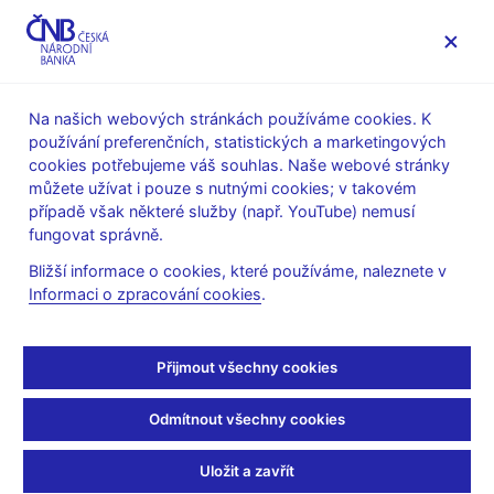
MENU
Na našich webových stránkách používáme cookies. K
používání preferenčních, statistických a marketingových
Úvod
Veřejnost
Servis pro média
cookies potřebujeme váš souhlas. Naše webové stránky
Autorské články, rozhovory
můžete užívat i pouze s nutnými cookies; v takovém
případě však některé služby (např. YouTube) nemusí
1. 8. 2024
Frait Jan
fungovat správně.
Jan Frait: Rozhovor po
Bližší informace o cookies, které používáme, naleznete v
Informaci o zpracování cookies
.
měnovém rozhodnutí
bankovní rady
Přijmout všechny cookies
Rozhovor s
Janem Fraitem, viceguvernérem ČNB
Odmítnout všechny cookies
Hana Vorlíčková
(Česká televize 1. 8. 2024)
Uložit a zavřít
Celý rozhovor na webu České televize, v čase od 1:04