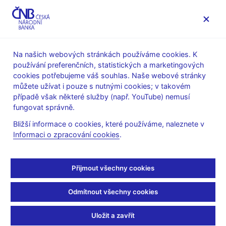
MENU
Na našich webových stránkách používáme cookies. K
používání preferenčních, statistických a marketingových
Úvod
Veřejnost
Servis pro média
cookies potřebujeme váš souhlas. Naše webové stránky
Autorské články, rozhovory
můžete užívat i pouze s nutnými cookies; v takovém
případě však některé služby (např. YouTube) nemusí
4. 6. 2026
Seidler Jakub
fungovat správně.
Jakub Seidler: Zvýšení
Bližší informace o cookies, které používáme, naleznete v
Informaci o zpracování cookies
.
kapitálové rezervy posílí
odolnost bankovního
Přijmout všechny cookies
sektoru
Odmítnout všechny cookies
Rozhovor s
Jakubem Seidlerem, členem bankovní rady ČNB
Uložit a zavřít
Nina Ortová
(ČT24 4. 6. 2026, pořad Ekonomika ČT24)