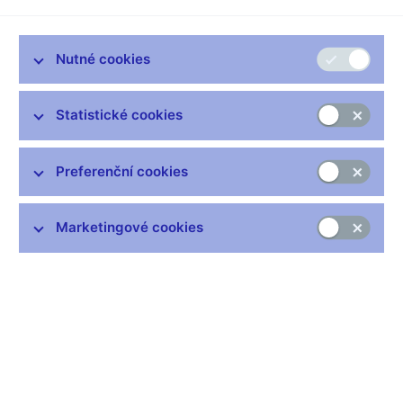
Na zasedání bankovní rady ČNB minulý čtvrtek jsme rozhodli,
že v Česku bude i nadále stabilní krátkodobá úroková sazba 7
procent. Je to nejvyšší úroveň od roku 1999. Tedy nejpřísnější
Nutné cookies
politika za posledních více než dvacet let. Národní banka musí
být teď pevnou kotvou, stabilizující podmínky v ekonomice.
Statistické cookies
Úrokové sazby ČNB se nacházejí na úrovni, která tlumí domácí
poptávkové tlaky. Brzdí růst bankovních úvěrů pro domácnosti i
firmy, brzdí tedy růst množství peněz v ekonomice. Bankovní
Preferenční cookies
rada konstatovala, že podmínkou dlouhodobé cenové stability
jsou i umírněné požadavky ve mzdových vyjednáváních a
zodpovědná rozpočtová politika.
Marketingové cookies
Bankovní rada vyčká na další data, která vyhodnotí. Na příštím
zasedání rozhodne, zda sazby zůstanou stabilní, nebo se
zvýší.
Česká ekonomika čelí silným nákladovým inflačním tlakům,
které mají původ v externím prostředí. Poptávkové tlaky na
inflaci plynoucí z domácí ekonomiky se již zmírňují. Spotřeba
domácností, která je klíčová pro další vývoj poptávkové inflace,