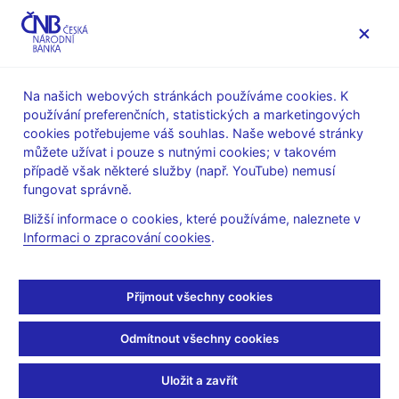
MENU
Na našich webových stránkách používáme cookies. K
používání preferenčních, statistických a marketingových
Úvod
Veřejnost
Servis pro média
cookies potřebujeme váš souhlas. Naše webové stránky
Autorské články, rozhovory
můžete užívat i pouze s nutnými cookies; v takovém
případě však některé služby (např. YouTube) nemusí
7. 11. 2022
Michl Aleš
fungovat správně.
Jak bojujeme proti
Bližší informace o cookies, které používáme, naleznete v
Informaci o zpracování cookies
.
inflaci: pokles sazeb
nyní nečekejme
Přijmout všechny cookies
Aleš Michl
(Mladá fronta DNES 7. 11. 2022 strana 8, rubrika
Odmítnout všechny cookies
Názory)
Jestřábi a holubice
Uložit a zavřít