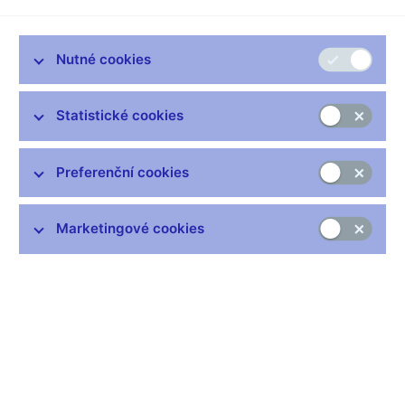
Názvy firem anonymizuji. I jména jejich klientů, kterých je mi
líto. V zájmu osvěty a následné diskuse popíši případ co
nejvěrněji. Částky sedí.
Nutné cookies
Díl první: Napsala nám jedna dáma. Na počátku obchodování
vložila 300 tisíc korun do nějakého „lithiového fondu“ ve světě.
Statistické cookies
Prodělala, a tak se pustila do agresivnějšího „obchodování“ s
kontrakty CFD (contract for difference, tj. finanční deriváty, které
umožňují investorům těžit z nárůstu nebo poklesu cen).
Preferenční cookies
„Investovala“ celkem 730 tisíc korun. O vše přišla. Případ jsme
ověřili, prozkoumali. K dispozici byly i telefonické nahrávky –
obchodník se sídlem na Kypru a s obchodním zastoupením v
Marketingové cookies
Česku versus ona.
V průběhu „obchodování“ se na ní vystřídalo několik poradců.
Radili jí, jak správně „obchodovat“ ve stylu vlka z Wall Street.
Když prodělávala, k vkládání dalších peněz ji motivovali
příslibem „vyobchodování ztracených peněz zpět“. Přestože
obchodování, natož tomuto „obchodování“, vůbec nerozuměla,
vyplnila žádost o získání statutu profesionálního zákazníka.