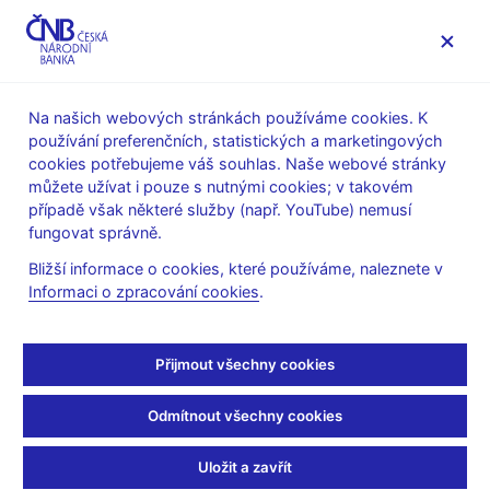
MENU
Na našich webových stránkách používáme cookies. K
používání preferenčních, statistických a marketingových
Úvod
Veřejnost
Servis pro média
cookies potřebujeme váš souhlas. Naše webové stránky
Autorské články, rozhovory
můžete užívat i pouze s nutnými cookies; v takovém
případě však některé služby (např. YouTube) nemusí
27. 9. 2021
Michl Aleš
fungovat správně.
Investiční šmejdi, díl
Bližší informace o cookies, které používáme, naleznete v
Informaci o zpracování cookies
.
první
Aleš Michl
(Mladá fronta DNES 27. 9. 2021 strana 9, rubrika
Přijmout všechny cookies
Názory)
Odmítnout všechny cookies
Jestřábi a holubice
Mám pro vás trojdílný seriál o investičních šmejdech. O
Uložit a zavřít
„obchodnících“, kteří zneužívají neznalosti, ale i naivity klientů.