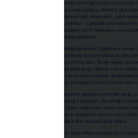
mezd za letošní druhé čtvrtletí překvapil silným meziročním r
pracovat chtějí, prostě práci mají a příjmy většině z nich s
naráží na produkční schopnosti naší ekonomiky – jako napřík
nabídka v celosvětovém měřítku – v případě polovodičových
s obrovským nárůstem poptávky po IT hardwaru v souvislos
distanční výkon práce v době pandemie.
Nic z toho by ale ČNB neměla ignorovat. Stabilizace vývoje 
odchylku inflace od cíle je možné dočasně tolerovat, pokud
nezávislými vlivy, jako jsou změny daní. To ale neplatí pro sou
cílem a nyní ho již výrazně překračuje. Hlavně v tomto dlouh
ekonomiky od eurozóny, kde se inflace naopak dlouhodobě pla
dlouhodobějších inflačních očekávání českých domácností a 
Co s tím lze dělat? Standardním nástrojem centrální banky 
okamžitou spotřebu a motivují k úsporám. Zbrzdí také šílenst
zadlužování domácností, firem i státu a tím omezí tvorbu pen
sazby mohly vzrůst někam k neutrálním úrovním mezi dvěma 
měly vynášet víc, než kolik z nich obrazně ubírá inflace.
Dalším klíčovým faktorem, který inflaci ovlivňuje (a to s p