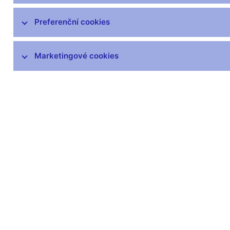
čnBlog
ČNBvlog
Preferenční cookies
ČNBpodcast
Fotogalerie
Marketingové cookies
Komentáře ČNB ke zveřejněným
statistickým údajům o inflaci a HDP
Audio, video
Prezentace pro novináře
Vystoupení, konference, semináře
Mediální karanténa
Harmonogramy a další informace
Kontakty