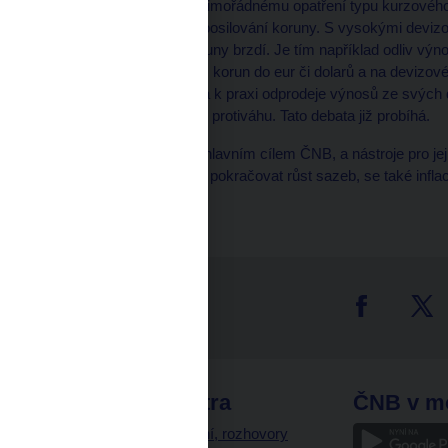
kurz koruny. Návrat k mimořádnému opatření typu kurzového
přestat zbytečně bránit posilování koruny. S vysokými devizo
přirozené posilování koruny brzdí. Je tím například odliv vý
investory, kteří je mění z korun do eur či dolarů a na devizov
Pokud by se ČNB vrátila k praxi odprodeje výnosů ze svých
vytvořila by tomuto tlaku protiváhu. Tato debata již probíhá.
Shrnuto, inflace je stále hlavním cílem ČNB, a nástroje pro jej
že v nejbližší době bude pokračovat růst sazeb, se také infl
cíli.
tter
odkazy
ČNB extra
ČNB v m
a
Vystoupení, rozhovory