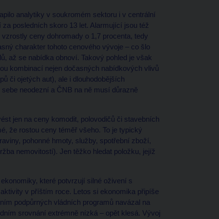
apilo analytiky v soukromém sektoru i v centrální
 za posledních skoro 13 let. Alarmující jsou též
e vzrostly ceny dohromady o 1,7 procenta, tedy
asný charakter tohoto cenového vývoje – co šlo
ů, až se nabídka obnoví. Takový pohled je však
tnou kombinací nejen dočasných nabídkových vlivů
 či ojetých aut), ale i dlouhodobějších
 od sebe neodezní a ČNB na ně musí důrazně
vést jen na ceny komodit, polovodičů či stavebních
é, že rostou ceny téměř všeho. To je typický
traviny, pohonné hmoty, služby, spotřební zboží,
ržba nemovitostí). Jen těžko hledat položku, jejíž
ekonomiky, které potvrzují silné oživení s
ivity v příštím roce. Letos si ekonomika připíše
ispěním podpůrných vládních programů navázal na
dním srovnání extrémně nízká – opět klesá. Vývoj