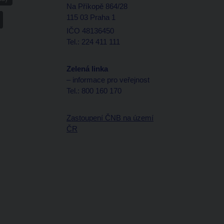
Na Příkopě 864/28
115 03 Praha 1
IČO 48136450
Tel.: 224 411 111
Zelená linka
– informace pro veřejnost
Tel.: 800 160 170
Zastoupení ČNB na území
ČR