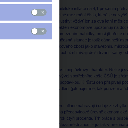
Srpnové zvýšení spotřebitelské inflace na 4,1 procenta překv
bance. Nejde jen o samotné meziroční číslo, které je nejvyšší
jeho vysoké měsíční přírůstky: vždyť jen za dva letní měsíc
jako jindy za celý rok. Někteří ekonomové upozorňují na doč
nahoru kvůli dočasným omezením nabídky, musí jít přece dol
velmi zjednodušený. Současná situace je totiž dána nešťas
(zvýšené ceny nedostatkového zboží jako stavebnin, mikročipů
poptávkových tlaků. A ty bohužel mívají delší trvání, samy
reagovat.
Současná inflace má zčásti poptávkový charakter. Nelze ji s
materiálů. Pohledem na vývoj spotřebního koše ČSÚ je zřejm
charakter inflace tažené poptávkou. K růstu cen přispívají po
dopravní prostředky a bydlení (jak nájemné, tak pořízení a úd
cena klesá.
Poptávkovému charakteru inflace nahrávají i údaje ze zbytku 
očekávaným návratem na předcovidové úrovně ekonomické akt
přes tři procenta a příští rok čtyři procenta. Trh práce s př
předpandemický vývoj. Nezaměstnanost – již tak v mezináro