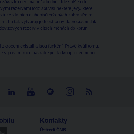
 závazku není na pořadu dne. Jde spíše o to,
vými rezervami totiž souvisí některé jevy, které
nosů ze státních dluhopisů držených zahraničními
ém trhu tak vytvářejí jednostranný depreciační tlak.
 devizových rezerv v cizích měnách do korun,
í zkrocení existují a jsou funkční. Právě kvůli tomu,
ace v příštím roce navrátí zpět k dvouprocentnímu
obilu
Kontakty
Ústředí ČNB