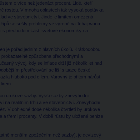
ůstem o více než jedenáct procent. Lidé, kteří
vižně rostou. V mnoha oblastech tak vysoká poptávka
lad ve stavebnictví. Jinde je limitem omezená
 čipů se sešly problémy ve výrobě na Tchaj-wanu
ti s přechodem části světové ekonomiky na
cen je pořád jedním z hlavních úkolů. Krátkodobou
 je prokazatelně způsobena přechodnými a
časný vývoj, kdy se inflace drží již několik let nad
odobějším přestřelování se liší situace české
zila hluboko pod cílem. Varovný je přitom nárůst
firem.
jsou úrokové sazby. Vyšší sazby znevýhodní
ví na realitním trhu a ve stavebnictví. Znevýhodní
ěz. V dohledné době několika čtvrtletí by úrokové
a třemi procenty. V době růstu by uložené peníze
odstatně menším zpožděním než sazby), je devizový