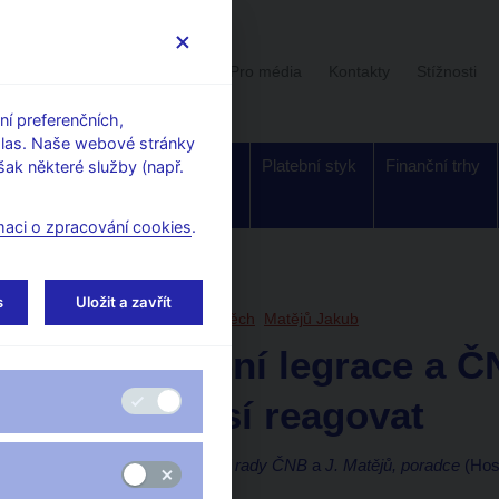
Uživatelská sekce
Stalo se
Pro média
Kontakty
Stížnosti
í preferenčních,
hlas. Naše webové stránky
Dohled a
Bankovky a
Platební styk
Finanční trhy
ak některé služby (např.
regulace
mince
maci o zpracování cookies
.
orské články, rozhovory
s
Uložit a zavřít
15. 9. 2021
Benda Vojtěch
Matějů Jakub
Inflace není legrace a 
trend musí reagovat
V. Benda, člen bankovní rady ČNB
a
J. Matějů, poradce
(Hosp
Názory)