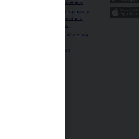
a články guvernéra
ázky
Vystoupení, rozhovory
ajetku
a články guvernéra
ných prostor
(úplný výpis)
Návštěvnické centrum
ČNB
Historie ČNB