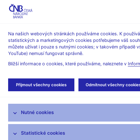
ABO-K
Na našich webových stránkách používáme cookies. K používán
statistických a marketingových cookies potřebujeme váš sou
O ČNB
Měnová
Finanční
můžete užívat i pouze s nutnými cookies; v takovém případě vš
YouTube) nemusí fungovat správně.
politika
stabilita
Bližší informace o cookies, které používáme, naleznete v
Infor
Úvod
Veřejnost
Servis pro média
Aut
Přijmout všechny cookies
Odmítnout všechny cookie
Servis pro média
Nutné cookies
Tiskové zprávy
Autorské články, rozhovory
Statistické cookies
Vystoupení a rozhovory guvernéra