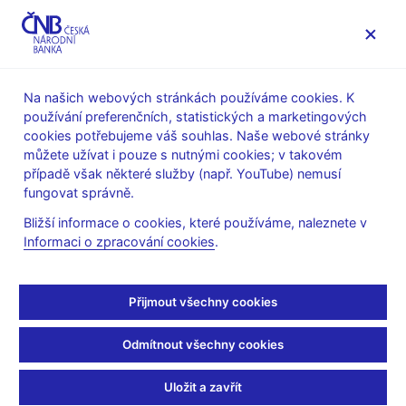
MENU
Na našich webových stránkách používáme cookies. K
používání preferenčních, statistických a marketingových
Úvod
Veřejnost
Servis pro média
cookies potřebujeme váš souhlas. Naše webové stránky
Autorské články, rozhovory
můžete užívat i pouze s nutnými cookies; v takovém
případě však některé služby (např. YouTube) nemusí
4. 6. 2022
Mora Marek
fungovat správně.
Inflace je rakovina, která
Bližší informace o cookies, které používáme, naleznete v
Informaci o zpracování cookies
.
rozleptá společnost
M. Mora, viceguvernér ČNB
(Seznam Zprávy 4. 6. 2022,
Přijmout všechny cookies
rubrika Očima byznysu)
Odmítnout všechny cookies
Česká republika a celý svět zažívají inflaci, jakou nepamatuje
minimálně jedna generace. U nás byla meziroční inflace v
Uložit a zavřít
dubnu 14,2 procenta a v květnu, červnu a možná i v červenci