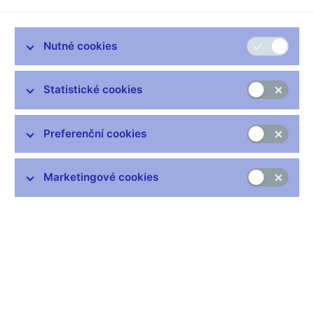
toto číslo ještě naroste. Možná až na 16 procent.
Je to výrazně výše než inflace ve výši zhruba 2% meziročního
růstu cen, na kterou cílí Česká národní banka. Právě taková
Nutné cookies
nízká a stabilní inflace totiž ekonomice prospívá. Naopak
vysoká inflace na ekonomiku a společnost působí jako
Statistické cookies
rakovina.
Vysoká inflace je velmi škodlivá zejména ze dvou důvodů. Za
prvé, vysoká inflace zvyšuje sociální napětí ve společnosti.
Preferenční cookies
Chudí a nízkopříjmoví se zpravidla stávají ještě chudšími,
zatímco bohatí buď tolik nechudnou, nebo mohou dokonce i
Marketingové cookies
zbohatnout.
Každopádně na vysoké inflaci vydělávají zejména dlužníci a
ztrácejí věřitelé, kteří často pocházejí ze střední střídy. A právě
střední střída, která je tmelem každé demokratické společnosti,
se v období vysoké inflace může zmenšovat a případně i
radikalizovat.
Druhý škodlivý vliv vysoké inflace je ekonomický. Je
prokázáno, že při vysoké inflaci ekonomika jako celek chudne.