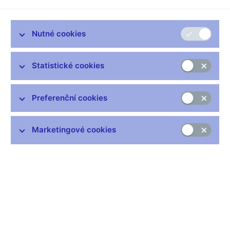
Zůstaňme v kontaktu
Newsletter
Nutné cookies
Statistické cookies
Preferenční cookies
Nejčastější odkazy
Marketingové cookies
Výměna neplatných bankovek
Informace k Sberbank CZ
Výměna poškozených peněz
Seznamy regulovaných a registrovaných subjektů
Kurzy devizového trhu
IBAN - mezinárodní číslo účtu