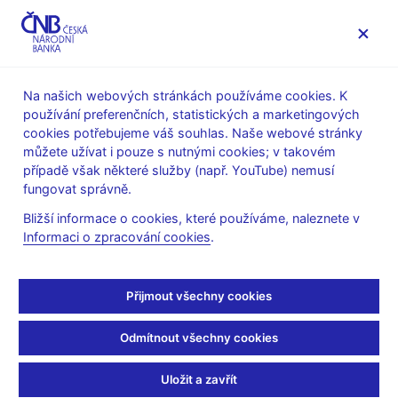
MENU
Na našich webových stránkách používáme cookies. K
používání preferenčních, statistických a marketingových
Úvod
Veřejnost
Servis pro média
cookies potřebujeme váš souhlas. Naše webové stránky
Autorské články, rozhovory
můžete užívat i pouze s nutnými cookies; v takovém
případě však některé služby (např. YouTube) nemusí
27. 5. 2022
Nidetzký Tomáš
fungovat správně.
Inflace bude klesat v ČR
Bližší informace o cookies, které používáme, naleznete v
Informaci o zpracování cookies
.
dříve než jinde
Rozhovor s
T. Nidetzkým, viceguvernérem ČNB
Přijmout všechny cookies
Lucie Hrdličková
(CNN Prima News 27. 5. 2022, pořad K věci)
Odmítnout všechny cookies
Video (externí odkaz na web iPrima)
Uložit a zavřít