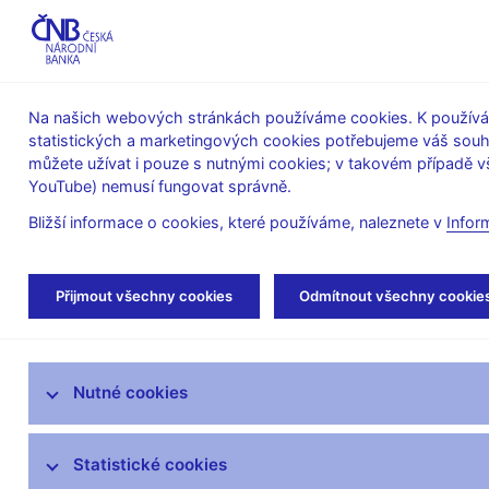
ABO-K
Na našich webových stránkách používáme cookies. K používán
statistických a marketingových cookies potřebujeme váš sou
O ČNB
Měnová
Finanční
můžete užívat i pouze s nutnými cookies; v takovém případě vš
YouTube) nemusí fungovat správně.
politika
stabilita
Bližší informace o cookies, které používáme, naleznete v
Infor
Úvod
Veřejnost
Servis pro média
Aut
Přijmout všechny cookies
Odmítnout všechny cookie
Servis pro média
Nutné cookies
Tiskové zprávy
Autorské články, rozhovory
Statistické cookies
Vystoupení a rozhovory guvernéra