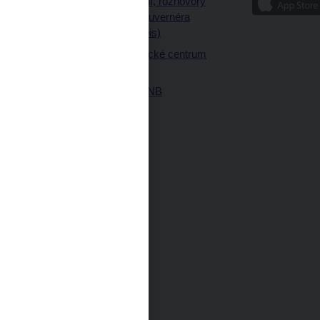
Vystoupení, rozhovory
ajetku
a články guvernéra
ných prostor
(úplný výpis)
Návštěvnické centrum
ČNB
Historie ČNB