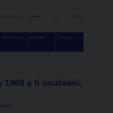
Časté dotazy
Kariéra
English
Řešení krize
Statistika
Výzkum
 1968 a ti současní,
 Názory)