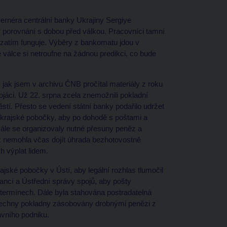
rnéra centrální banky Ukrajiny Sergiye
v porovnání s dobou před válkou. Pracovníci tamní
ví zatím funguje. Výběry z bankomatu jdou v
válce si netroufne na žádnou predikci, co bude
jak jsem v archivu ČNB pročítal materiály z roku
ojáci. Už 22. srpna zcela znemožnili pokladní
í. Přesto se vedení státní banky podařilo udržet
 krajské pobočky, aby po dohodě s poštami a
Dále se organizovaly nutné přesuny peněz a
ž nemohla včas dojít úhrada bezhotovostně
h výplat lidem.
rajské pobočky v Ústí, aby legální rozhlas tlumočil
ancí a Ústřední správy spojů, aby pošty
 termínech. Dále byla stahována postradatelná
šechny pokladny zásobovány drobnými penězi z
avního podniku.