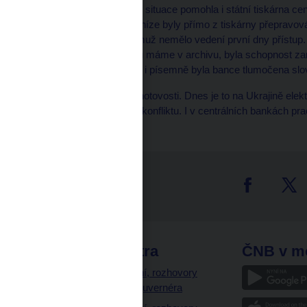
Ke zvládnutí mimořádné situace pomohla i státní tiskárna ce
peněz z výroby. Tyto peníze byly přímo z tiskárny přepravov
trezor na centrále, k němuž nemělo vedení první dny přístup
Eduarda Vochala, kterou máme v archivu, byla schopnost za
hodnocena – telefonicky i písemně byla bance tlumočena slo
Tehdy byla klíčová role hotovosti. Dnes je to na Ukrajině ele
vše v ostrém válečném konfliktu. I v centrálních bankách prac
tter
odkazy
ČNB extra
ČNB v m
a
Vystoupení, rozhovory
a články guvernéra
ázky