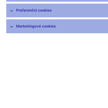
čnBlog
ČNBvlog
Preferenční cookies
ČNBpodcast
Fotogalerie
Marketingové cookies
Komentáře ČNB ke zveřejněným
statistickým údajům o inflaci a HDP
Audio, video
Prezentace pro novináře
Vystoupení, konference, semináře
Mediální karanténa
Harmonogramy a další informace
Kontakty