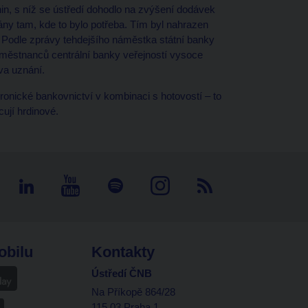
nin, s níž se ústředí dohodlo na zvýšení dodávek
ány tam, kde to bylo potřeba. Tím byl nahrazen
. Podle zprávy tehdejšího náměstka státní banky
městnanců centrální banky veřejností vysoce
va uznání.
ktronické bankovnictví v kombinaci s hotovostí – to
ují hrdinové.
obilu
Kontakty
Ústředí ČNB
Na Příkopě 864/28
115 03 Praha 1