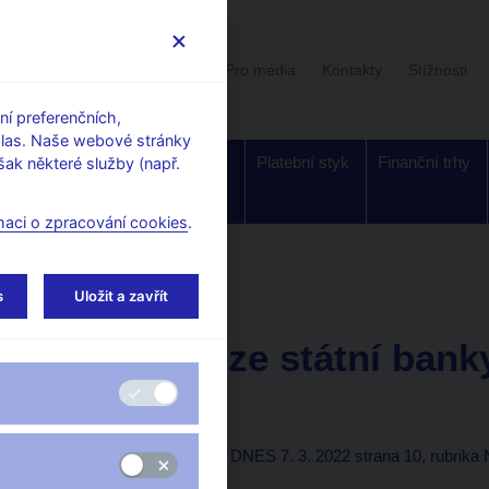
Uživatelská sekce
Stalo se
Pro média
Kontakty
Stížnosti
í preferenčních,
hlas. Naše webové stránky
Dohled a
Bankovky a
Platební styk
Finanční trhy
ak některé služby (např.
regulace
mince
maci o zpracování cookies
.
orské články, rozhovory
s
Uložit a zavřít
7. 3. 2022
Michl Aleš
Hrdinové ze státní banky
ukrajinští
Aleš Michl
(Mladá fronta DNES 7. 3. 2022 strana 10, rubrika