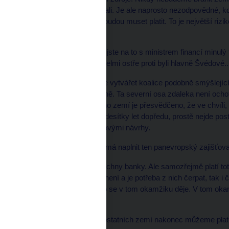
tímto směrem postupovali. Je ale naprosto nezodpovědné, kdy
bankovní unie účastnit, budou muset platit. To je největší rizi
zemím.
* LN Co vám řekli, když jste na to s ministrem financí minulý
mnoha dalším zemím, velmi ostře proti byli hlavně Švédové..
Je dobře, že se snažíme vytvářet koalice podobně smýšlející
zemí v samotné eurozóně. Ta severní osa zdaleka není ochotna
Evropská komise. Mnoho zemí je přesvědčeno, že ve chvíli, kd
v celé Evropské unii na desítky let dopředu, prostě nejde p
schůzce překvapovat novými návrhy.
* LN Z jakých peněz se má naplnit ten panevropský zajišťova
Mají do něj přispívat všechny banky. Ale samozřejmě platí to
takových fondech něco není a je potřeba z nich čerpat, tak i 
pojištění vkladů znají, co se v tom okamžiku děje. V tom okam
vlády.
* LN Takže za banky z ostatních zemí nakonec můžeme platit 