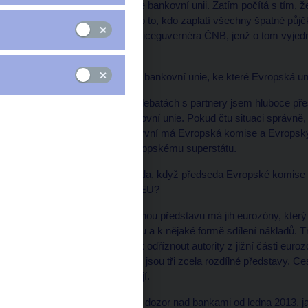
Evropská unie připravuje bankovní unii. Zatím počítá s tím, že
navzájem. Ve finále jde o to, kdo zaplatí všechny špatné pů
Největší riziko je podle viceguvernéra ČNB, jenž o tom vyje
předkládá.
* LN Co bude znamenat bankovní unie, ke které Evropská un
Zcela vážně, po všech debatách s partnery jsem hluboce přes
představa, co je to bankovní unie. Pokud čtu situaci správně, 
naprosto neslučitelné. První má Evropská komise a Evropský
zastávku na cestě k evropskému superstátu.
* LN Takže nebyla náhoda, když předseda Evropské komise B
výroční zprávě o stavu EU?
Samozřejmě že ne. Druhou představu má jih eurozóny, který 
svého finančního sektoru a k nějaké formě sdílení nákladů. Tře
bankovní unii nástroj, jak odříznout autority z jižní části euroz
první pohled vidíte, že to jsou tři zcela rozdílné představy. 
to dnes někteří prezentují.
* LN Jednotný evropský dozor nad bankami od ledna 2013, jak