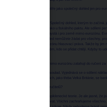
* LN Proč jsou některé pilíře jako společný dohled jen pro e
EU?
To je právě ten problém. Společný dohled, kterým to začíná, j
mohou přidat, podobně jako u fiskálního paktu. Ale sdílení pe
řízení bank se rovnou chystá i pro země mimo eurozónu. Evr
platit pro celou Unii. Dohled nemůžete žádat pro všechny, pr
nemají země mimo eurozónu hlasovací práva. Takže by jim na 
Proto je to otevřeno jen těm, kdo se přidat chtějí. Kdyby to u
svého bankovního trhu.
* LN Proč se ale země mimo eurozónu zatahují do ručení za
To je právě ten fatální nesoulad. Vyjednává se o sdílení ná
teď víme, že některé z nich, jako třeba Velká Británie, se ba
* LN Hledá se co nejvíc ručitelů?
Nechci vytvářet nějaké spiklenecké teorie. Je ale jasné, že js
způsob, jak se zachraňovat. Všichni zachraňujeme všechno. T
potřebujeme nějaké další zdroje. Nikdy nebudeme bránit z