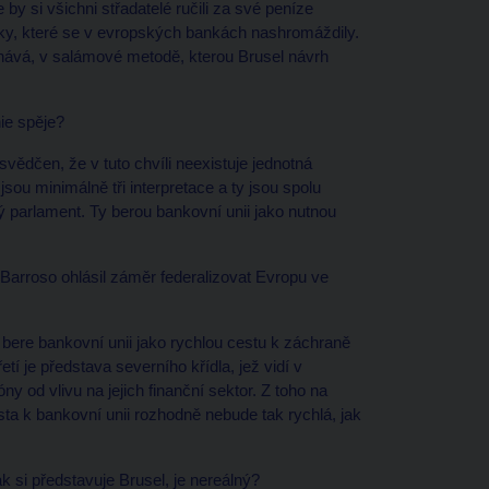
 by si všichni střadatelé ručili za své peníze
jčky, které se v evropských bankách nashromáždily.
dnává, v salámové metodě, kterou Brusel návrh
ie spěje?
vědčen, že v tuto chvíli neexistuje jednotná
jsou minimálně tři interpretace a ty jsou spolu
 parlament. Ty berou bankovní unii jako nutnou
arroso ohlásil záměr federalizovat Evropu ve
bere bankovní unii jako rychlou cestu k záchraně
tí je představa severního křídla, jež vidí v
óny od vlivu na jejich finanční sektor. Z toho na
Cesta k bankovní unii rozhodně nebude tak rychlá, jak
 si představuje Brusel, je nereálný?