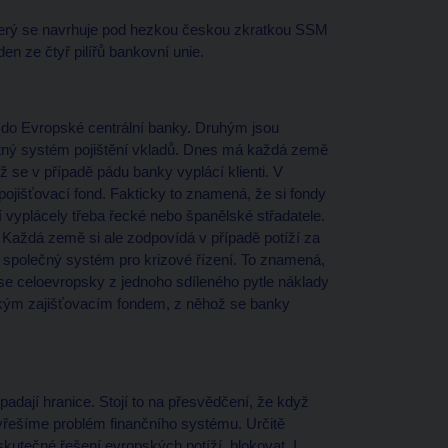
terý se navrhuje pod hezkou českou zkratkou SSM
en ze čtyř pilířů bankovní unie.
á do Evropské centrální banky. Druhým jsou
notný systém pojištění vkladů. Dnes má každá země
ž se v případě pádu banky vyplácí klienti. V
ojišťovací fond. Fakticky to znamená, že si fondy
 vyplácely třeba řecké nebo španělské střadatele.
. Každá země si ale zodpovídá v případě potíží za
e společný systém pro krizové řízení. To znamená,
 zase celoevropsky z jednoho sdíleného pytle náklady
ským zajišťovacím fondem, z něhož se banky
adají hranice. Stojí to na přesvědčení, že když
řešíme problém finančního systému. Určitě
kutečné řešení evropských potíží, blokovat. I