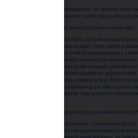
Podle mě je krajně nepravděpodobný. Ten společný dozor, k
(single supervisory mechanisms – pozn. red.), je navíc jen jed
* LN Co jsou ty čtyři pilíře, na nichž má bankovní unie stát?
První je ten společný dozor SSM, což bude instituce vložen
společná pravidla pro fungování bank. Třetím pilířem je jed
svůj fond pojištění vkladů, do něhož přispívají banky a z něho
bankovní unii by měl v zásadě vzniknout jeden panevropský p
ručí navzájem. České banky by tak v zásadě v případě potíží
Už dnes jsou v Evropě jednotná pravidla pro pojištění vkladů
své banky. To by se teď mělo zásadně změnit. Čtvrtá noha j
jak zavírat banky, jak je rekapitalizovat, jak platit skutečně
na řešení případných problémů. Tady se počítá s celoevrop
zachraňují.
* LN Takže si všichni navzájem ručí za své soukromé dluhy?
Všechno se dává na jednu hromadu. V bankovnictví fakticky p
dáme všechny peníze v Evropě na jednu hromadu, tak tím vy
nebude nikdy zájmem českých autorit představu, že tohle je s