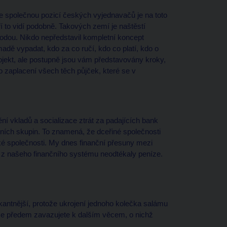
že společnou pozicí českých vyjednavačů je na toto
í to vidí podobně. Takových zemí je naštěstí
odou. Nikdo nepředstavil kompletní koncept
madě vypadat, kdo za co ručí, kdo co platí, kdo o
rojekt, ale postupně jsou vám představovány kroky,
 o zaplacení všech těch půjček, které se v
ní vkladů a socializace ztrát za padajících bank
čních skupin. To znamená, že dceřiné společnosti
 společnosti. My dnes finanční přesuny mezi
y z našeho finančního systému neodtékaly peníze.
skantnější, protože ukrojení jednoho kolečka salámu
e předem zavazujete k dalším věcem, o nichž