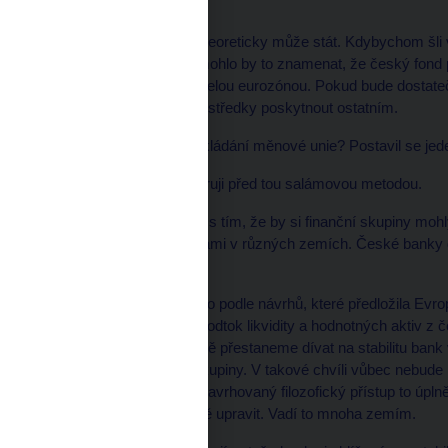
daní?
No to je právě to, co se teoreticky může stát. Kdybychom šli 
jak je to teď navržené, mohlo by to znamenat, že český fond
pojištění vkladů napříč celou eurozónou. Pokud bude dostat
vypůjčit, aby mohl ty prostředky poskytnout ostatním.
* LN Nepřipomíná to zakládání měnové unie? Postavil se jeden p
No jasně. Proto stále varuji před tou salámovou metodou.
* LN V návrhu se počítá s tím, že by si finanční skupiny m
peníze mezi svými firmami v různých zemích. České banky d
mateřských firem.
Pokud by se pokračovalo podle návrhů, které předložila Evr
úplně nekontrolovatelný odtok likvidity a hodnotných aktiv z 
postaven tak, že se úplně přestaneme dívat na stabilitu ban
panevropské finanční skupiny. V takové chvíli vůbec nebude mo
aktiva a stabilitu bank. Navrhovaný filozofický přístup to úpl
vyjednáváních podstatně upravit. Vadí to mnoha zemím.