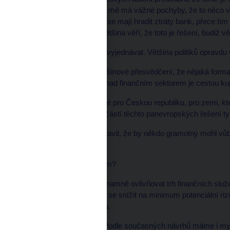
když spousta lidí včetně mě má vážné pochyby, že to něco 
pojištění vkladů, z nichž se mají hradit ztráty bank, přece tí
plná. Ale dobře: pokud většina věří, že toto je řešení, budiž 
* LN Jezdíte do Bruselu vyjednávat. Většina politiků opravdu 
Myslím si, že panuje většinové přesvědčení, že nějaká forma
kompetencí při dohledu nad finančním sektorem je cestou ku
* LN Ale co je teď důležité pro Českou republiku, pro zemi, 
bude mít ambici být součástí těchto panevropských řešení t
Vůbec si neumím představit, že by někdo gramotný mohl vůbe
projektu.
* LN Co je naším zájmem?
Bankovní unie bude významně ovlivňovat trh finančních služe
u všech jednání a snažit se snížit na minimum potenciální riz
zemím, které v ní nejsou.
* LN Co nás ohrožuje? Podle současných návrhů máme i my 