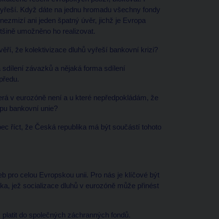
vyřeší. Když dáte na jednu hromadu všechny fondy
m nezmizí ani jeden špatný úvěr, jichž je Evropa
většině umožněno ho realizovat.
věří, že kolektivizace dluhů vyřeší bankovní krizi?
 sdílení závazků a nějaká forma sdílení
předu.
která v eurozóně není a u které nepředpokládám, že
ypu bankovní unie?
c říct, že Česká republika má být součástí tohoto
b pro celou Evropskou unii. Pro nás je klíčové být
ika, jež socializace dluhů v eurozóně může přinést
platit do společných záchranných fondů.