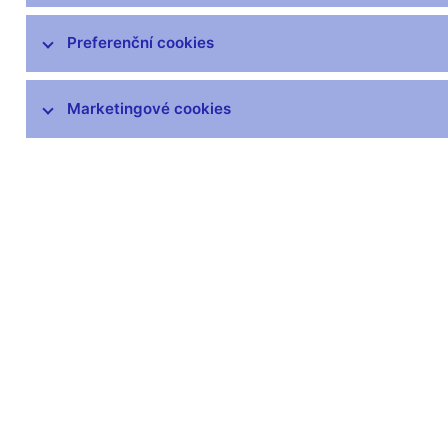
čnBlog
ČNBvlog
Preferenční cookies
ČNBpodcast
Fotogalerie
Marketingové cookies
Komentáře ČNB ke zveřejněným
statistickým údajům o inflaci a HDP
Audio, video
Prezentace pro novináře
Vystoupení, konference, semináře
Mediální karanténa
Harmonogramy a další informace
Kontakty