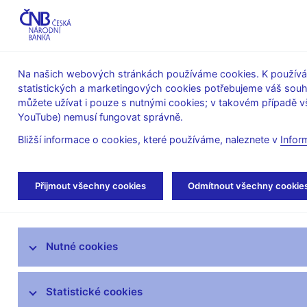
ABO-K
Na našich webových stránkách používáme cookies. K používán
statistických a marketingových cookies potřebujeme váš sou
O ČNB
Měnová
Finanční
můžete užívat i pouze s nutnými cookies; v takovém případě vš
YouTube) nemusí fungovat správně.
politika
stabilita
Bližší informace o cookies, které používáme, naleznete v
Infor
Úvod
Veřejnost
Servis pro média
Aut
Přijmout všechny cookies
Odmítnout všechny cookie
Servis pro média
Nutné cookies
Tiskové zprávy
Autorské články, rozhovory
Statistické cookies
Vystoupení a rozhovory guvernéra