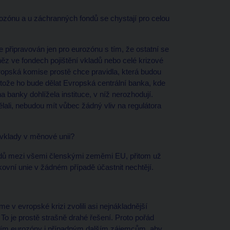
urozónu a u záchranných fondů se chystají pro celou
e připravován jen pro eurozónu s tím, že ostatní se
něz ve fondech pojištění vkladů nebo celé krizové
opská komise prostě chce pravidla, která budou
otože ho bude dělat Evropská centrální banka, kde
banky dohlížela instituce, v níž nerozhodují.
dělali, nebudou mít vůbec žádný vliv na regulátora
 vklady v měnové unii?
kladů mezi všemi členskými zeměmi EU, přitom už
nkovní unie v žádném případě účastnit nechtějí.
me v evropské krizi zvolili asi nejnákladnější
o je prostě strašně drahé řešení. Proto pořád
emím eurozóny i případným dalším zájemcům, aby