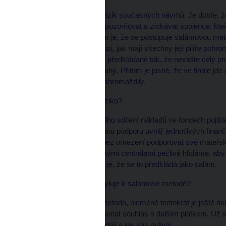
To je jedno z největších rizik současných návrhů. Je dobře, 
riziko hned od začátku upozorňovat a získávat spojence, kteř
hodně. Největším rizikem je, že se postupuje salámovou met
bankovní unie. Žádnou vizi, jak mají všechny její pilíře pohro
čem rozhoduje. Teď je to předkládané tak, že nevidíte celý p
kdy si jeden vynucuje druhý. Přitom je jasné, že ve finále jde
evropských bankách nashromáždily.
* LN V čem je největší riziko?
Kromě nekontrolovatelného sdílení nákladů ve fondech pojiště
ještě i plán na neomezenou podporu uvnitř jednotlivých finan
budou muset prakticky bez omezení podporovat své mateřské
bankami a jejich mateřskými centrálami pečlivě hlídáme, ab
Ale vůbec největší riziko je, že se to předkládá jako salám.
* LN Proč se Brusel uchyluje k salámové metodě?
Je to typicky evropská metoda, nicméně tentokrát je ještě ri
může automaticky znamenat souhlas s dalším plátkem. Už s
vůbec netušíte, jak vypadají a jak vás ovlivní.