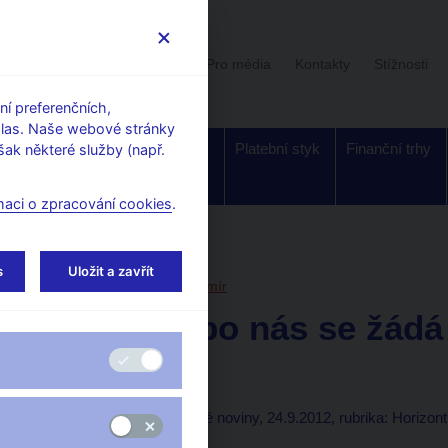
Uživatelská sekce
Stalo se
Pro média
Kontakty
Stížnosti
í preferenčních,
hlas. Naše webové stránky
Dohled a
Bankovky a
Platební styk
Finanční trhy
ak některé služby (např.
regulace
mince
maci o zpracování cookies
.
orské články, rozhovory
s
Uložit a zavřít
24. 9. 2012
Hampl Mojmír
Hampl: I po nás se žádá
eurozóně
Lenka Zlámalová
(Lidové noviny, 24.9.2012, rubrika: Horizon