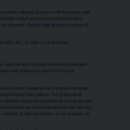
ve sdílení nákladů na úrovni celé Evropské unie,
 pojištění vkladů je povinen pomáhat fondům
ečně solventní. Možná bude dokonce povinen si
ilíř s tím, že další si vývoj vynutí.
ohly, nebo dokonce musely neomezeně převádět
nes tvoří podstatnou část zisků svých
opská komise, teoreticky by to mohlo znamenat
českého finančního sektoru. Teď je ten návrh
k v národním kontextu a budeme je vnímat jen jako
žné hlídat na úrovni jednotlivých států likviditu,
ně vylučuje. Pořád ale doufám, že se to podaří ve