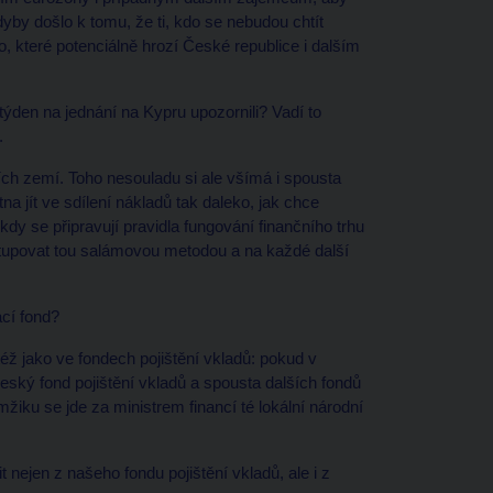
by došlo k tomu, že ti, kdo se nebudou chtít
ko, které potenciálně hrozí České republice i dalším
 týden na jednání na Kypru upozornili? Vadí to
.
ch zemí. Toho nesouladu si ale všímá i spousta
 jít ve sdílení nákladů tak daleko, jak chce
y se připravují pravidla fungování finančního trhu
ostupovat tou salámovou metodou a na každé další
cí fond?
též jako ve fondech pojištění vkladů: pokud v
český fond pojištění vkladů a spousta dalších fondů
žiku se jde za ministrem financí té lokální národní
nejen z našeho fondu pojištění vkladů, ale i z