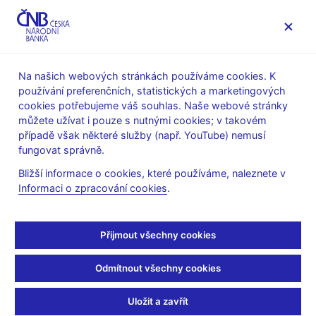
MENU
Na našich webových stránkách používáme cookies. K
používání preferenčních, statistických a marketingových
Úvod
Veřejnost
Servis pro média
cookies potřebujeme váš souhlas. Naše webové stránky
Autorské články, rozhovory
můžete užívat i pouze s nutnými cookies; v takovém
případě však některé služby (např. YouTube) nemusí
4. 9. 2020
Rusnok Jiří
fungovat správně.
Guvernér – Svět po
Bližší informace o cookies, které používáme, naleznete v
Informaci o zpracování cookies
.
Covidu už bude jiný
Rozhovor Jiřího Rusnoka pro Rádio Z o dopadech koronavirové
Přijmout všechny cookies
krize na ekonomiku (3. 9. 2020, pořad Interview Martina Kováře)
Odmítnout všechny cookies
Audio (externí odkaz na web Rádia Z)
Uložit a zavřít
VYBRANÉ CITACE Z ROZHOVORU