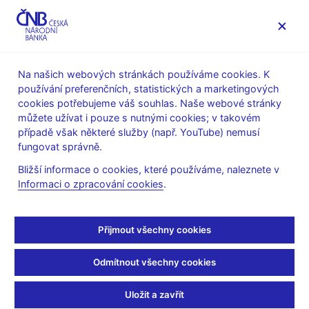
MENU
Na našich webových stránkách používáme cookies. K
používání preferenčních, statistických a marketingových
Úvod
Veřejnost
Servis pro média
cookies potřebujeme váš souhlas. Naše webové stránky
Autorské články, rozhovory
můžete užívat i pouze s nutnými cookies; v takovém
případě však některé služby (např. YouTube) nemusí
26. 2. 2023
Zamrazilová Eva
fungovat správně.
Eva Zamrazilová:
Bližší informace o cookies, které používáme, naleznete v
Informaci o zpracování cookies
.
Musíme inflaci dostat do
cíle na delší období
Přijmout všechny cookies
Účast
Evy Zamrazilové, viceguvernérky ČNB
v pořadu Otázky
Odmítnout všechny cookies
Václava Moravce
Václav Moravec
(ČT1 26. 2. 2023, pořad Otázky Václava
Uložit a zavřít
Moravce)