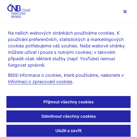
MENU
Na našich webových stránkách používáme cookies. K
používání preferenčních, statistických a marketingových
Úvod
Veřejnost
Servis pro média
cookies potřebujeme váš souhlas. Naše webové stránky
Autorské články, rozhovory
můžete užívat i pouze s nutnými cookies; v takovém
případě však některé služby (např. YouTube) nemusí
24. 9. 2025
Zamrazilová Eva
fungovat správně.
Eva Zamrazilová: Je
Bližší informace o cookies, které používáme, naleznete v
Informaci o zpracování cookies
.
třeba dohasit ohnisko
inflace ve službách
Přijmout všechny cookies
Rozhovor s
Evou Zamrazilovou, viceguvernérkou ČNB
Odmítnout všechny cookies
Daniel Takáč
(ČT24 24. 9. 2025, pořad Interview ČT24)
Uložit a zavřít
Podle viceguvernérky ČNB Evy Zamrazilové inflace stále ještě