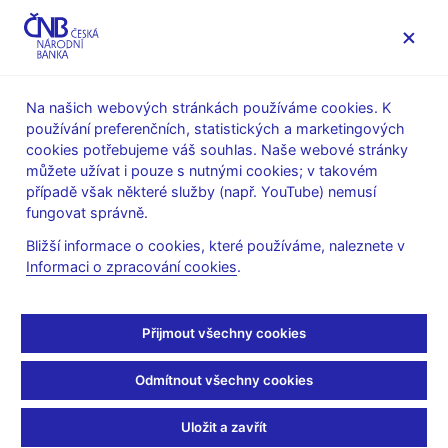
MENU
Na našich webových stránkách používáme cookies. K
používání preferenčních, statistických a marketingových
Úvod
Veřejnost
Servis pro média
cookies potřebujeme váš souhlas. Naše webové stránky
Autorské články, rozhovory
můžete užívat i pouze s nutnými cookies; v takovém
případě však některé služby (např. YouTube) nemusí
10. 1. 2023
Zamrazilová Eva
fungovat správně.
Eva Zamrazilová: Češi
Bližší informace o cookies, které používáme, naleznete v
Informaci o zpracování cookies
.
rekordně šetří, tržby
padají, inflace odezní
Přijmout všechny cookies
Rozhovor s
Evou Zamrazilovou, viceguvernérkou ČNB
Odmítnout všechny cookies
Markéta Bidrmanová
(Seznam Zprávy 10. 1. 2023, pořad
Agenda)
Uložit a zavřít