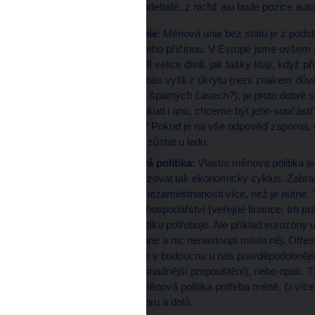
poznámek k dnešní eurodebatě, z nichž asi bude pozice auto
Euro a politická unie
: Měnová unie bez státu je z pods
vzniku státu, nikoli jeho příčinou. V Evropě jsme ovšem
všichni po roce 2008 velice divili, jak tašky lítají, když p
akutní fázi krize i u nás vyšli z úkrytu (není znakem d
zejména naopak ve špatných časech?), je proto dobré se
evropský stát? A pokud i ano, chceme být jeho součástí?
samotné eurozóně? Pokud je na vše odpověď záporná, c
úvaha o euru u nás zůstat u ledu.
Autonomní měnová politika
: Vlastní měnová politika 
zmenšovat, a vyhlazovat tak ekonomický cyklus. Zabraň
nižších příjmech a nezaměstnanosti více, než je nutné.
flexibilnější je dané hospodářství (veřejné finance, trh 
méně měnovou politiku potřebuje. Ale příklad eurozóny u
měnové politiky vypne a nic nenastoupí místo něj. Otřesy
na otázku, zda bude v budoucnu u nás pravděpodobnější
pracovního práva (snadnější propouštění), nebo opak. T
pro futuro domácí měnová politika potřeba méně, či více
nerada výkyvy nahoru a dolů.