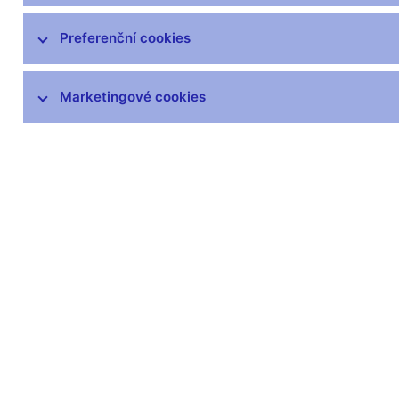
čnBlog
ČNBvlog
Preferenční cookies
ČNBpodcast
Fotogalerie
Marketingové cookies
Komentáře ČNB ke zveřejněným
statistickým údajům o inflaci a HDP
Audio, video
Prezentace pro novináře
Vystoupení, konference, semináře
Mediální karanténa
Harmonogramy a další informace
Kontakty