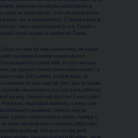
eba tahle: slovenská ekonomika pořád dohání ty
ase země na západ od nás. S tím ekonomie trochu
bohatší, tím je dohánění těžší. Z hlediska čísel je
eskem, zato v cenové hladině je výš. Chudší a
c Slováků chodí za prací a studiem do Česka,
 v Česku má řada lidí ráda vlastní měnu, ne ovšem
 vidět i na plejádě domněle konzervativních
 Jsou schopni říct v jedné větě, že euro nemáme
nost „ve špatných časech třeba oslabit korunu“, a
časech roku 2013 udělala. A klidně dodat, že
u pomáhá, že euro není tak silné, jako by bývala
o roztomilé nekonzistence jsou ryzí a jsou přítomny
okolí paralely. Dánové mají fixní kurz k euru (měli i
 z Frankfurtu. Mají vlastní bankovky a mince a ne
 „skandinávského paradoxu“: Dánové mají po
ra, a přitom vlastní měnovou politiku nedělají a
e po svém odmítnutí euru v referendu 2003 snaží
u politiku používají. Občas se mi zdá, jestli
skému modelu. Nepreferoval bych ho vůbec, ale je