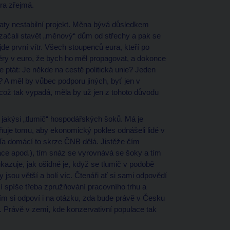
ra zřejmá.
taty nestabilní projekt. Měna bývá důsledkem
 začali stavět „měnový“ dům od střechy a pak se
řijde první vítr. Všech stoupenců eura, kteří po
ůvěry v euro, že bych ho měl propagovat, a dokonce
 ptát: Je někde na cestě politická unie? Jeden
 A měl by vůbec podporu jiných, byť jen v
ož tak vypadá, měla by už jen z tohoto důvodu
je jakýsi „tlumič“ hospodářských šoků. Má je
uje tomu, aby ekonomický pokles odnášeli lidé v
 Ta domácí to skrze ČNB dělá. Jistěže čím
práce apod.), tím snáz se vyrovnává se šoky a tím
kazuje, jak ošidné je, když se tlumič v podobě
 jsou větší a bolí víc. Čtenáři ať si sami odpovědí
 spíše třeba zpružňování pracovního trhu a
ím si odpoví i na otázku, zda bude právě v Česku
. Právě v zemi, kde konzervativní populace tak