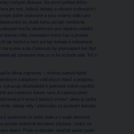
omácí veřejné diskuse. Na první pohled těžko
řece jen má. Jelikož debaty o věcech světových i
vropě dobře izolované a jsou vedeny toliko pro
epkování se, bude tomu asi tak i tentokrát.
a alespoň trochu atraktivním pro nějakou stabilní
 část domácí elity znenadání mimo čas a prostor
tí tak hezká a není ani tak bohatá a nafoukaná
ází na scénu a do chomoutu by překvapivě šel. Byť
stně její zdravotní stav a co ho to bude stát. Toť v
jim spíše dával zapravdu –, mohou samozřejmě
polehlivým zabijákem voličských hlasů a podpory.
ku, vykazuje dlouhodobě k jednotné měně největší
astně ani volebním lídrem není. A zatímco před
olečenských mravů lepších vrstev“, dnes je spíše
ěnily nálady elity i elektorátu za poslední dekádu.
ců sentiment se mění stále a v malé otevřené
 prostě definičně tématem zůstane. I když se
ase objeví. Proto si dovolím stručně uvést sedm