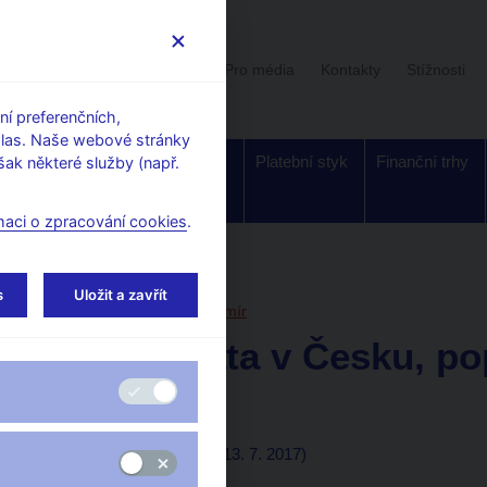
Uživatelská sekce
Stalo se
Pro média
Kontakty
Stížnosti
í preferenčních,
hlas. Naše webové stránky
Dohled a
Bankovky a
Platební styk
Finanční trhy
ak některé služby (např.
regulace
mince
maci o zpracování cookies
.
orské články, rozhovory
s
Uložit a zavřít
13. 7. 2017
Hampl Mojmír
Eurodebata v Česku, po
znovu
Mojmír Hampl
(Echo24 13. 7. 2017)