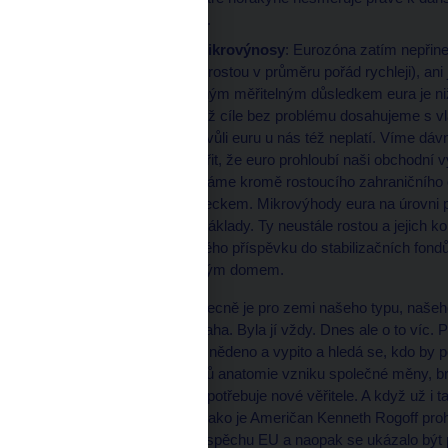
dobré být připraven.
Makronáklady a mikrovýnosy
: Eurozóna zatím nepřine
(státy EU bez eura rostou v průměru pořád rychleji), ani j
opak. Skutečně silným měřitelným důsledkem eura je ni
naši zemi, kde téhož cíle bez problému dosahujeme s 
úrokových sazeb kvůli euru u nás též neplatí. Víme dávno
Stejně tak těžko věřit, že euro prohloubí naši obchodn
mála zemí světa máme kromě rostoucího zahraničního o
přebytek (!) s Německem. Mikrovýhody eura na úrovni po
zmíněnými makronáklady. Ty neustále rostou a jejich kon
k nim kromě známého příspěvku do stabilizačních fondů t
dalším nedostavěným domem.
Vstoupit do eurozóny obecně je pro zemi našeho typu, našeh
krajně problematická úvaha. Byla jí vždy. Dnes ale o to víc. Př
party, kde je skoro vše snědeno a vypito a hledá se, kdo by po
jeden z největších znalců anatomie vzniku společné měny, br
nepotřebuje nové členy, potřebuje nové věřitele. A když už i 
ekonomického myšlení jako je Američan Kenneth Rogoff prohlá
nezbytnou podmínkou úspěchu EU a naopak se ukázalo být pr