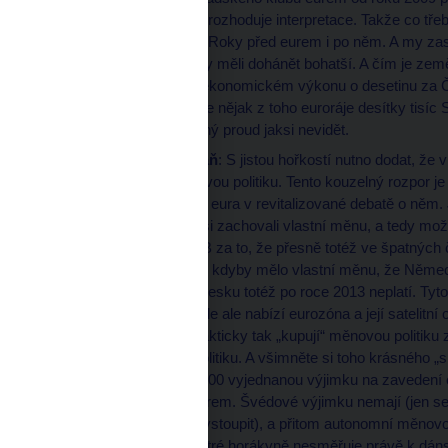
o sobě neříkají nic, rozhoduje interpretace. Takže co tř
bohatší, tedy i nás. Roky před eurem i po něm. A my z
počítá, že chudší by měli dohánět bohatší. A čím je země 
Slovensko stále v ekonomickém výkonu o desetinu za Č
dražší země. A stále nějak z toho euroráje desítky tisí
obrácený stejně silný proud jaksi nevidět.
Linka Praha–Kodaň
: S jistou hořkostí nutno dodat, že
nutně vlastní měnovou politiku. Tento kouzelný rozpor je
politických odpůrců eura v revitalizované debatě o něm.
přijímat, abychom si zachovali vlastní měnu, a tedy mož
pak zkritizovat ČNB za to, že přesně totéž ve špatných 
Řecku by pomohlo, kdyby mělo vlastní měnu, že Německ
byla marka, ale v Česku totéž po roce 2013 neplatí. Tyt
v celé populaci. I zde ale nabízí eurozóna a její satelitní 
dříve k marce), a fakticky tak „kupují“ měnovou politiku
vlastní měnovou politiku. A všimněte si toho krásného
referendu v roce 2000 vyjednanou výjimku na zavedení eu
nedělali ani před eurem. Švédové výjimku nemají (jen s
neplnit kritéria a nevstoupit), a přitom autonomní měnovo
domácí přístup chytré horákyně nesměřuje právě k dán