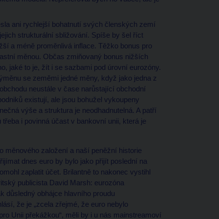
sla ani rychlejší bohatnutí svých členských zemí
ejich strukturální sbližování. Spíše by šel říct
žší a méně proměnlivá inflace. Těžko bonus pro
vlastní měnou. Občas zmiňovaný bonus nižších
, jaké to je, žít i se sazbami pod úrovní eurozóny.
í výměnu se zeměmi jedné měny, když jako jedna z
bchodu neustále v čase narůstající obchodní
dniků existují, ale jsou bohužel vykoupeny
ečná výše a struktura je neodhadnutelná. A patří
řeba i povinná účast v bankovní unii, která je
o měnového založení a naší peněžní historie
ijímat dnes euro by bylo jako přijít poslední na
mohl zaplatit účet. Brilantně to nakonec vystihl
itský publicista David Marsh: eurozóna
tak důsledný obhájce hlavního proudu
sí, že je „zcela zřejmé, že euro nebylo
o Unii překážkou“, měli by i u nás mainstreamoví