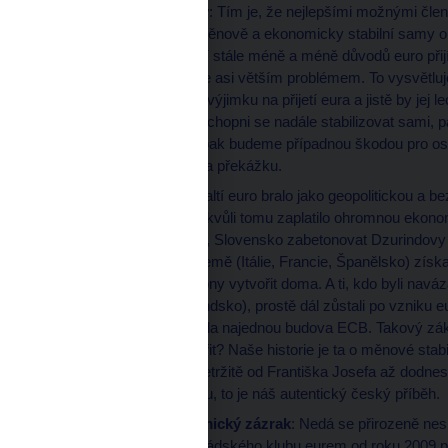
Paradox eurozóny
: Tím je, že nejlepšími možnými člen
které jsou natolik měnově a ekonomicky stabilní samy o
nepotřebují. Ty mají stále méně a méně důvodů euro př
euro měla, tím bude asi větším problémem. To vysvětlu
přestože též nemá výjimku na přijetí eura a jistě by jej l
nás: buď budeme schopni se nadále stabilizovat sami,
destabilizovat, ale pak budeme případnou škodou pro os
špatných časech na překážku.
Chybí příběh
: Pobaltí euro bralo jako geopolitickou a 
kurzy svých měn i kvůli tomu zaplatilo ohromnou ekono
západního Balkánu, Slovensko zabetonovat Dzurindovy
sjednocení. Jižní země (Itálie, Francie, Španělsko) získ
měnu nebyly schopny vytvořit doma. A ti, kdo byli na
(Rakousko či Holandsko), prostě dál zůstali po vzniku e
Bundesbanky to byla najednou budova ECB. Takový zákl
snažit uměle vytvořit? Naše historie je ta o měnové stab
názvu platidla nepřetržitě od Františka Josefa až dodnes.
skepticismus k euru, to je náš autentický český příběh.
Slovenský ekonomický zázrak
: Nedá se přirozeně ne
jako jediný z visegrádského klubu eurem od roku 2009 pl