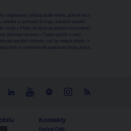
ký anglosaský přístup podle hesla „pokud něco
u střední a východní Evropy unikátně stabilní
o cesta z Prahy do Brna po páteřní komunikaci
aný přechod na euro v Česku potíže s naší
 témata poctivě vytěsnit, což by nebylo dobře. V
í, abychom si mohli dovolit opakovat chyby jiných.
obilu
Kontakty
Ústředí ČNB