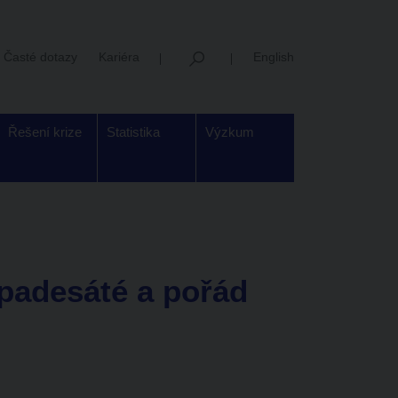
Časté dotazy
Kariéra
English
Řešení krize
Statistika
Výzkum
padesáté a pořád