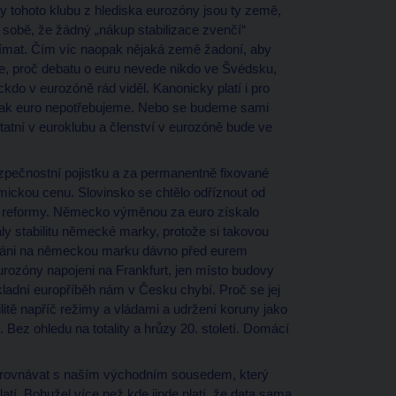
y tohoto klubu z hlediska eurozóny jsou ty země,
 sobě, že žádný „nákup stabilizace zvenčí“
ijímat. Čím víc naopak nějaká země žadoní, aby
je, proč debatu o euru nevede nikdo ve Švédsku,
eckdo v eurozóně rád viděl. Kanonicky platí i pro
 pak euro nepotřebujeme. Nebo se budeme sami
tatní v euroklubu a členství v eurozóně bude ve
bezpečnostní pojistku a za permanentně fixované
mickou cenu. Slovinsko se chtělo odříznout od
 reformy. Německo výměnou za euro získalo
aly stabilitu německé marky, protože si takovou
vázáni na německou marku dávno před eurem
urozóny napojeni na Frankfurt, jen místo budovy
adní europříběh nám v Česku chybí. Proč se jej
ilitě napříč režimy a vládami a udržení koruny jako
 Bez ohledu na totality a hrůzy 20. století. Domácí
srovnávat s naším východním sousedem, který
atí. Bohužel více než kde jinde platí, že data sama