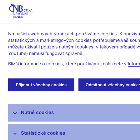
ABO-K
Na našich webových stránkách používáme cookies. K používán
statistických a marketingových cookies potřebujeme váš sou
O ČNB
Měnová
Finanční
můžete užívat i pouze s nutnými cookies; v takovém případě vš
YouTube) nemusí fungovat správně.
politika
stabilita
Bližší informace o cookies, které používáme, naleznete v
Infor
Úvod
Veřejnost
Servis pro média
Aut
Přijmout všechny cookies
Odmítnout všechny cookie
Servis pro média
Nutné cookies
Tiskové zprávy
Autorské články, rozhovory
Statistické cookies
Vystoupení a rozhovory guvernéra