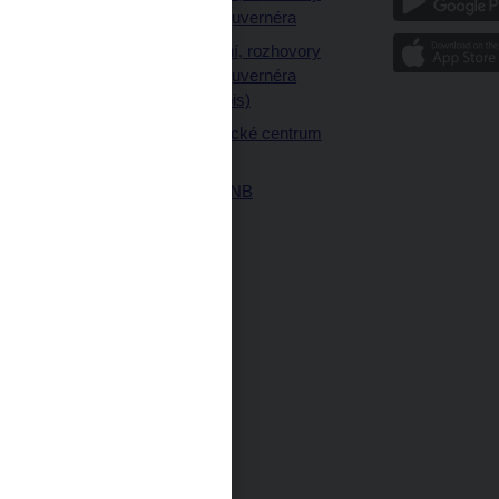
a články guvernéra
ázky
Vystoupení, rozhovory
ajetku
a články guvernéra
ných prostor
(úplný výpis)
Návštěvnické centrum
ČNB
Historie ČNB