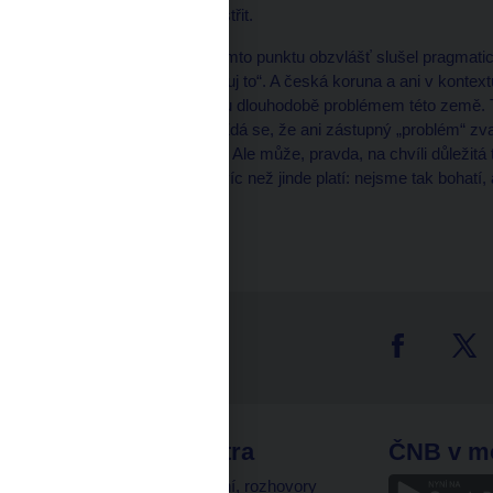
podporovatelé eura zbystřit.
Česku by obecně a v tomto punktu obzvlášť slušel pragmatic
není pokažené, neopravuj to“. A česká koruna a ani v kontext
měnové prostředí nejsou dlouhodobě problémem této země. T
zvané D1 naopak ano. Zdá se, že ani zástupný „problém“ zv
infrastrukturou nevyřeší. Ale může, pravda, na chvíli důležitá
případě eura totiž ještě víc než jinde platí: nejsme tak bohat
Sami jich děláme dost.
tter
odkazy
ČNB extra
ČNB v m
a
Vystoupení, rozhovory