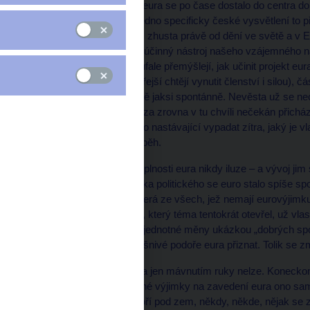
A je to zase tady. Téma eura se po čase dostalo do centra d
pochopit proč. Ovšem jedno specificky české vysvětlení to p
evropských bývají u nás zhusta právě od dění ve světě a v E
domácí publikum a jako účinný nástroj našeho vzájemného nál
Zatímco tedy Němci zoufale přemýšlejí, jak učinit projekt eur
neeurovou zemi (a ti ostřejší chtějí vynutit členství i silou),
uvažuje o společné měně jaksi spontánně. Nevěsta už se necí
jako dřív. Ale český Honza zrovna v tu chvíli nečekán přich
vůbec neví, jak bude jeho nastávající vypadat zítra, jaký je vla
kostce onen zvláštní příběh.
Ti, kteří neměli o smysluplnosti eura nikdy iluze – a vývoj 
mávnout rukou. Z hlediska politického se euro stalo spíše s
Jak také jinak v zemi, která ze všech, jež nemají eurovýjim
odpor. Nakonec i ten lídr, který téma tentokrát otevřel, už vl
deseti lety byla podpora jednotné měny ukázkou „dobrých sp
odvahou se i v nich k vášnivé podoře eura přiznat. Tolik se zm
Nicméně odbýt toto téma jen mávnutím ruky nelze. Koneckon
ekonomice bez vyjednané výjimky na zavedení eura ono samo
občas jako Punkva zanoří pod zem, někdy, někde, nějak se z