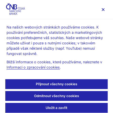
MENU
Na našich webových stránkách používáme cookies. K
používání preferenčních, statistických a marketingových
Úvod
Veřejnost
Servis pro média
cookies potřebujeme váš souhlas. Naše webové stránky
Autorské články, rozhovory
můžete užívat i pouze s nutnými cookies; v takovém
případě však některé služby (např. YouTube) nemusí
23. 8. 2007
Hampl Mojmír
fungovat správně.
Euro není ikona
Bližší informace o cookies, které používáme, naleznete v
Informaci o zpracování cookies
.
Julie Hrstková, Emil Szirmai
(Ekonom 23.8.2007 strana 28,
rubrika: Události - rozhovor)
Přijmout všechny cookies
V tuto chvíli by se datum vstupu do eurozóny stanovovat
Odmítnout všechny cookies
nemělo, prohlašuje člen Bankovní rady ČNB Mojmír Hampl.
Uložit a zavřít