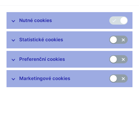
Markéta DAŇHELOVÁ, redaktorka
Nízké úroky, poměrně příznivé ceny pořizovaného zboží, široká
Nutné cookies
nabídka úvěrů a půjček. To vše nahrává tomu, že se lidé stále
více zadlužují. Jenom za květen se dluhy Čechů v bankách
zvýšily o šest a půl miliardy korun.
Statistické cookies
Jan FRAIT, vrchní ředitel ČNB
Velmi rychle rostou úvěry na bydlení, které rostou téměř
Preferenční cookies
čtyřicetiprocentním tepem. Naopak pozvolna klesá tempo růstu
úvěrů na spotřebu. Tam je to už pod dvaceti procenty.
Marketingové cookies
Markéta DAŇHELOVÁ, redaktorka
Lidé si stále více půjčují i od nebankovních subjektů formou
leasingu či nákupů na splátky.
osoba
Kdy nejsou peníze najednou, tak je lepší si vypůjčit, no.
osoba
Do určitý výše, aby to člověk zvládnul, aby se nedostal do