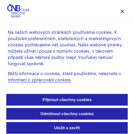
MENU
Na našich webových stránkách používáme cookies. K
používání preferenčních, statistických a marketingových
Úvod
Veřejnost
Servis pro média
cookies potřebujeme váš souhlas. Naše webové stránky
Autorské články, rozhovory
můžete užívat i pouze s nutnými cookies; v takovém
případě však některé služby (např. YouTube) nemusí
30. 6. 2004
fungovat správně.
Dluhy domácností rostou
Bližší informace o cookies, které používáme, naleznete v
Informaci o zpracování cookies
.
(ČT 1 - 22:30 Události, komentáře, 30.6.2004)
Veronika SEDLÁČKOVÁ, moderátorka
Přijmout všechny cookies
Na každého Čecha včetně dětí připadá zhruba
pětadvacetitisícová půjčka od banky. Celkem dlužíme dvě stě
Odmítnout všechny cookies
padesát devět miliard. Oproti loňsku je to víc téměř o třetinu.
Údaje dnes zveřejnila Česká národní banka. Lidé současně míň
Uložit a zavřít
peněz ukládají.