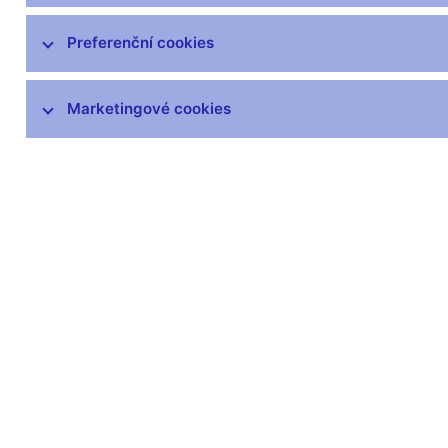
čnBlog
ČNBvlog
Preferenční cookies
ČNBpodcast
Fotogalerie
Marketingové cookies
Komentáře ČNB ke zveřejněným
statistickým údajům o inflaci a HDP
Audio, video
Prezentace pro novináře
Vystoupení, konference, semináře
Mediální karanténa
Harmonogramy a další informace
Kontakty