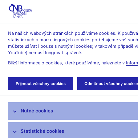
ABO-K
Na našich webových stránkách používáme cookies. K používán
statistických a marketingových cookies potřebujeme váš sou
O ČNB
Měnová
Finanční
můžete užívat i pouze s nutnými cookies; v takovém případě vš
YouTube) nemusí fungovat správně.
politika
stabilita
Bližší informace o cookies, které používáme, naleznete v
Infor
Úvod
Veřejnost
Servis pro média
Aut
Přijmout všechny cookies
Odmítnout všechny cookie
Servis pro média
Nutné cookies
Tiskové zprávy
Autorské články, rozhovory
Statistické cookies
Vystoupení a rozhovory guvernéra