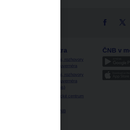
tter
odkazy
ČNB extra
ČNB v m
a
Vystoupení, rozhovory
a články guvernéra
ázky
Vystoupení, rozhovory
ajetku
a články guvernéra
ných prostor
(úplný výpis)
Návštěvnické centrum
ČNB
Historie ČNB