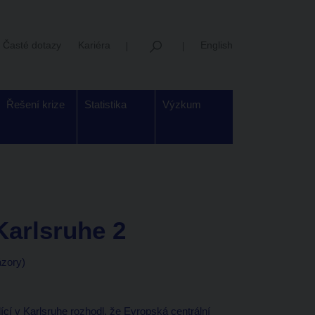
Časté dotazy
Kariéra
English
Řešení krize
Statistika
Výzkum
Karlsruhe 2
ázory)
cí v Karlsruhe rozhodl, že Evropská centrální