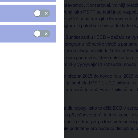
banka (ECB) překročila pravomoc. Konstatoval, volněji přelo
podporu eurozóny označený jako PSPP se tváří jako rozpočtová
přeloženo, že program je spíš šitý na míru jihu Evropy než
rozhodnutí nařídil, že program je potřeba znovu a důkladně vys
Pochvala pro německou Bundesbanku i ECB – začalo se vys
poskytnutí dokumentů o programu německé vládě a parlamentu
prostudoval a že lze z pohledu vlády povolit další účast Bu
usnesení, že došlo k naplnění podmínek, které chtěl ústavní
mluvčího sdělila, že podmínky vyplývající z rozsudku soudu 
Takže jízda pokračuje: od března 2015 do konce roku 2019 
v rámci programů, jakým je například PSPP, z 2,1 bilionu eur 
Za rok 2020 došlo k dalšímu nárůstu o 50 % na 7 bilionů eur.
dluhu.
Jelikož ČNB české státní dluhopisy, jako to dělá ECB v euro
slovenská. Musí bojovat o přízeň investorů, kteří si kupují dl
financování dluhu. A brzy přijít i s tím, jak po krizi veřejné
Tenhle bič trhu je krutý, ale podstatný pro budoucí disciplínu