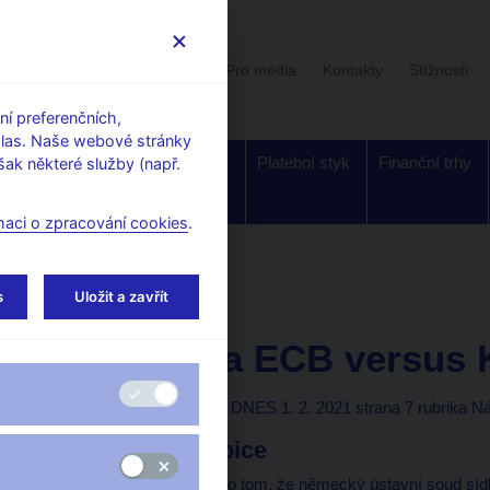
Uživatelská sekce
Stalo se
Pro média
Kontakty
Stížnosti
í preferenčních,
hlas. Naše webové stránky
Dohled a
Bankovky a
Platební styk
Finanční trhy
ak některé služby (např.
regulace
mince
maci o zpracování cookies
.
orské články, rozhovory
s
Uložit a zavřít
1. 2. 2021
Michl Aleš
Detektivka ECB versus 
Aleš Michl
(Mladá fronta DNES 1. 2. 2021 strana 7 rubrika N
Jestřábi a holubice
Loni v červnu jsem psal o tom, že německý ústavní soud sídlí