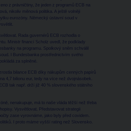
ženo z právničtiny, že jeden z programů ECB na
, nikoliv měnová politika. A ještě volněji
 zbytku eurozóny. Německý ústavní soud v
větlit.
větlovat. Rada guvernérů ECB rozhodla o
. Ministr financí Scholz uvedl, že podklady
ndesbanky na programu. Spolkový sněm schválil
 soud. I Bundesbanka prostřednictvím svého
pokládá za splněné.
vzrostla bilance ECB díky nákupům cenných papírů
na 4,7 bilionu eur, tedy na více než dvojnásobek.
 ECB tak např. drží již 40 % slovenského státního
zóně, nenakupuje, má to naše vláda těžší než třeba
uhopisy. Vysvětlovat. Představovat strategii
 rozpočty zase vyrovnáme, jako byly před covidem.
 politiků. I proto máme vyšší rating než Slovensko.