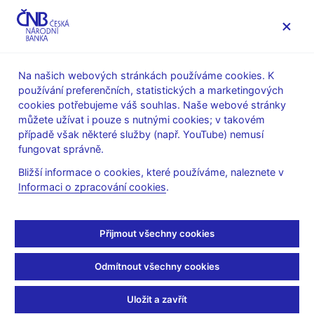
MENU
Na našich webových stránkách používáme cookies. K
používání preferenčních, statistických a marketingových
Úvod
Veřejnost
Servis pro média
cookies potřebujeme váš souhlas. Naše webové stránky
Autorské články, rozhovory
můžete užívat i pouze s nutnými cookies; v takovém
případě však některé služby (např. YouTube) nemusí
13. 1. 2009
fungovat správně.
Deset let, co se platí v
Bližší informace o cookies, které používáme, naleznete v
Informaci o zpracování cookies
.
Evropě eurem
(ČT 1 13.1.2009 strana 1, rubrika: 05:59 Studio 6)
Přijmout všechny cookies
Helena ŠULCOVÁ, moderátorka
Odmítnout všechny cookies
--------------------
Ano, slibovali jsme, že budeme mluvit o euru. Ten čas přichází
Uložit a zavřít
právě teď. Je to deset let, co se platí v některých zemích