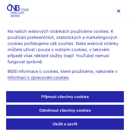
MENU
Na našich webových stránkách používáme cookies. K
používání preferenčních, statistických a marketingových
Úvod
Veřejnost
Servis pro média
cookies potřebujeme váš souhlas. Naše webové stránky
Autorské články, rozhovory
můžete užívat i pouze s nutnými cookies; v takovém
případě však některé služby (např. YouTube) nemusí
11. 9. 2017
Hampl Mojmír
fungovat správně.
Češi jsou inovativní
Bližší informace o cookies, které používáme, naleznete v
Informaci o zpracování cookies
.
konzervy
Vojtěch Wolf, Jan Klesla
(Magazín Index Lidových novin 11. 9.
Přijmout všechny cookies
2017 strana 44, rubrika Rozhovor)
Odmítnout všechny cookies
* Investoval jste někdy osobně do nějaké kryptoměny?
Ne, ale jednu platební zkušenost za sebou mám, beru to jako
Uložit a zavřít
profesionální nutnost pro člověka, který se dlouhodobě věnuje