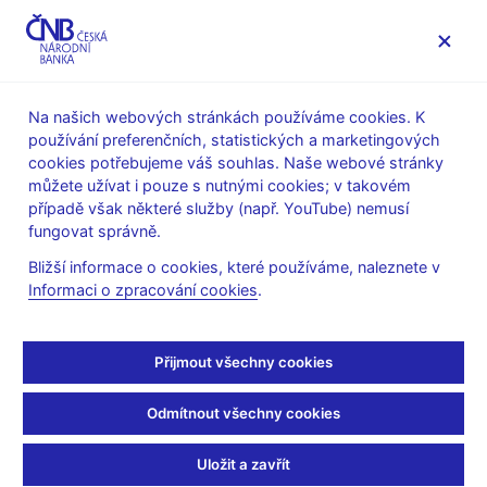
MENU
Na našich webových stránkách používáme cookies. K
používání preferenčních, statistických a marketingových
Úvod
Veřejnost
Servis pro média
cookies potřebujeme váš souhlas. Naše webové stránky
Autorské články, rozhovory
můžete užívat i pouze s nutnými cookies; v takovém
případě však některé služby (např. YouTube) nemusí
30. 3. 2009
Řežábek Pavel
fungovat správně.
Centrální banka zvyšuje
Bližší informace o cookies, které používáme, naleznete v
Informaci o zpracování cookies
.
ochranu bankovek před
padělání
Přijmout všechny cookies
(ČRo 6 30.3.2009, rubrika: 18:00 Zprávy)
Odmítnout všechny cookies
Radvít NOVÁK, moderátor
Uložit a zavřít
--------------------