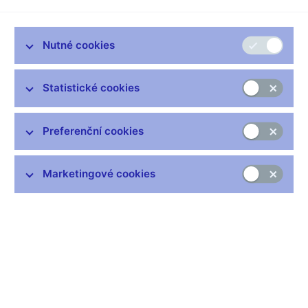
spuštění dodávacích repo operací za dostatečné k rozhýbání
likvidity na dluhopisovém trhu, uvedl v úterý člen bankovní rady
Vladimír Tomšík.
Nutné cookies
ČNB v úterý oznámila, že ve středu zahájí repo operace na
dodávání likvidity bankám využívající jako zástavu české státní
Statistické cookies
dluhopisy.
"Viděli jsme, že byl velmi mělký dluhopisový trh a nechtěli jsme,
Preferenční cookies
aby se nízká likvidita na dluhopisovém trhu přenesla na peněžní
trh," uvedl Tomšík v krátkém telefonickém rozhovoru pro
Reuters.
Marketingové cookies
"V této chvíli se domnívám, že to je naprosto dostatečné a
žádné další opatření v této chvíli není potřeba přijímat, protože
likvidita na bankovním trhu je dostatečná, jenom je
potřeba, aby se rozproudila," dodal.
Banka bude vyhlašovat nové dodávací repo operace třikrát
týdně a jejich splatnost bude obvykle dva týdny.
ČNB rovněž uvedla, že objednávky bank budou plně