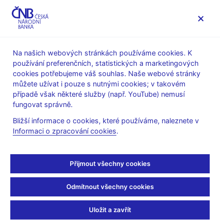
MENU
Na našich webových stránkách používáme cookies. K
používání preferenčních, statistických a marketingových
Úvod
Veřejnost
Servis pro média
cookies potřebujeme váš souhlas. Naše webové stránky
Autorské články, rozhovory
můžete užívat i pouze s nutnými cookies; v takovém
případě však některé služby (např. YouTube) nemusí
14. 10. 2008
Tomšík Vladimír
fungovat správně.
ČNB vidí opatření pro trh
Bližší informace o cookies, které používáme, naleznete v
Informaci o zpracování cookies
.
s dluhopisy za
dostatečné
Přijmout všechny cookies
Petra Vodstrčilová a Jan Lopatka,
Reuters
(finance.cz
Odmítnout všechny cookies
14.10.2008, rubrika: Zpravodajství ČTK)
Uložit a zavřít
Česká národní banka (ČNB) považuje přijaté opatření na