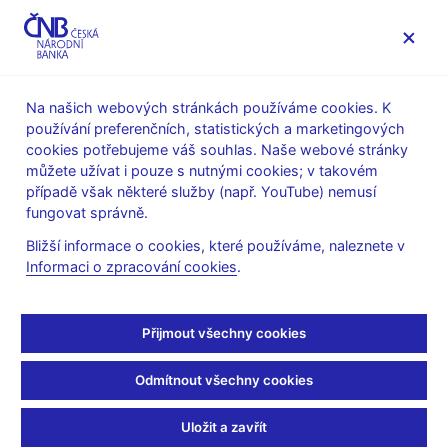
MENU
Na našich webových stránkách používáme cookies. K
používání preferenčních, statistických a marketingových
Úvod
Veřejnost
Servis pro média
cookies potřebujeme váš souhlas. Naše webové stránky
Autorské články, rozhovory
můžete užívat i pouze s nutnými cookies; v takovém
případě však některé služby (např. YouTube) nemusí
14. 8. 2023
Procházka Jan
fungovat správně.
Bez mobilů a internetu.
Bližší informace o cookies, které používáme, naleznete v
Informaci o zpracování cookies
.
Unikátní pohled do
místnosti, kde jedná
Přijmout všechny cookies
bankovní rada ČNB
Odmítnout všechny cookies
Rozhovor s
Janem Procházkou, členem bankovní rady ČNB
Uložit a zavřít
Michael Rozsypal
(Novinky.cz 14. 8. 2023, pořad Zákulisí)