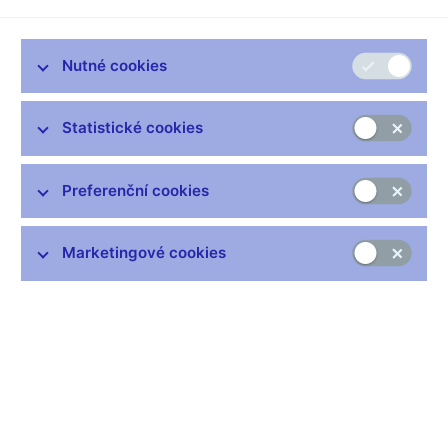
„Při příchodu do sálu, kde rozhodujeme o úrokových sazbách,
musíme odevzdat mobily a nemáme ani počítače připojené k
Nutné cookies
internetu,“
popisuje bezpečnostní opatření člen bankovní rady
ČNB Jan Procházka. Ve třetím díle letního seriálu Zákulisí vám
Michael Rozsypal nabídne pohled do místnosti, kam se jen tak
Statistické cookies
někdo nedostane – do přísně střeženého sálu, kde zasedají
centrální bankéři. Podívá se ale také do původního trezoru,
otevře osmitunové dveře, potěžká zlatou cihlu a ukáže unikátní
Preferenční cookies
výhled ze střechy na centrum Prahy.
Video (externí odkaz na web Novinky.cz)
Marketingové cookies
„Zasedání bankovní rady je z principu uzavřené a tajné.
Probíráme věci, které mají velký obchodní potenciál a dopad na
kapitálový trh a českou ekonomiku,“
vysvětluje bankéř Jan
Procházka, proč je místnost pro jednání bankovní rady tak
přísně zabezpečená.
„Jsou přesně stanovené i pauzy, máme tady i občerstvení,
nemůže sem ani obsluha,“
popisuje a ukazuje, že případní