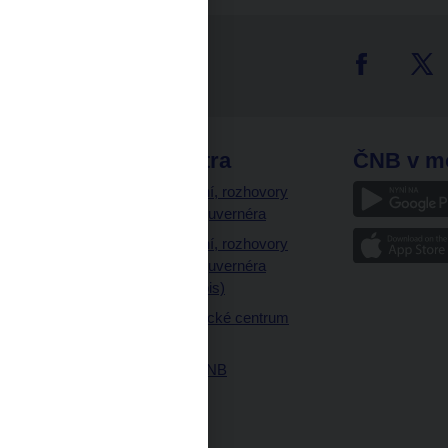
tter
odkazy
ČNB extra
ČNB v m
a
Vystoupení, rozhovory
a články guvernéra
ázky
Vystoupení, rozhovory
ajetku
a články guvernéra
ných prostor
(úplný výpis)
Návštěvnické centrum
ČNB
Historie ČNB