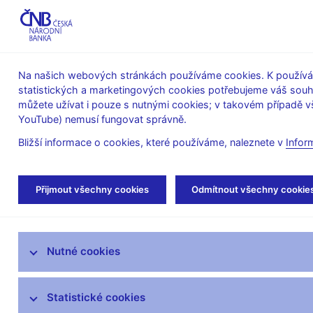
ABO-K
Na našich webových stránkách používáme cookies. K používán
statistických a marketingových cookies potřebujeme váš sou
O ČNB
Měnová
Finanční
můžete užívat i pouze s nutnými cookies; v takovém případě vš
YouTube) nemusí fungovat správně.
politika
stabilita
Bližší informace o cookies, které používáme, naleznete v
Infor
Úvod
Veřejnost
Servis pro média
Aut
Přijmout všechny cookies
Odmítnout všechny cookie
Servis pro média
Nutné cookies
Tiskové zprávy
Autorské články, rozhovory
Statistické cookies
Vystoupení a rozhovory guvernéra