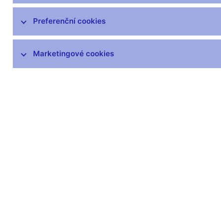
čnBlog
ČNBvlog
Preferenční cookies
ČNBpodcast
Fotogalerie
Marketingové cookies
Komentáře ČNB ke zveřejněným
statistickým údajům o inflaci a HDP
Audio, video
Prezentace pro novináře
Vystoupení, konference, semináře
Mediální karanténa
Harmonogramy a další informace
Kontakty