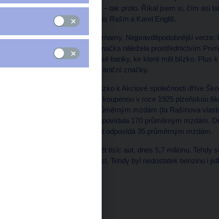
auta, koruna slaví sto let – tak proto. Říkal jsem si, čím asi ta
ekonomické scény – Alois Rašín a Karel Engliš.
Nejsou o tom přesné záznamy. Nejpravděpodobnější verze: 
oficiální vůz pro vládu. Značka náležela prostřednictvím Pr
do koncernu Živnostenské banky, ke které měl blízko. Plus k
automobil neznámé zahraniční značky.
Karel Engliš měl zase blízko k Akciové společnosti dříve Šk
preferoval spíše značku koupenou v roce 1925 plzeňskou š
odpovídala tehdy 150 průměrným mzdám (ta Rašínova vlastní o
Klement – Škoda 450 odpovídala 170 průměrným mzdám. Dn
výbavě Laurin & Klement odpovídá 35 průměrným mzdám.
Tehdy bylo v Čechách pět tisíc aut, dnes 5,7 milionu. Tehdy 
troubením vyléváme zlost. Tehdy byl nedostatek benzinu i jíd
Máme se blbě, co?