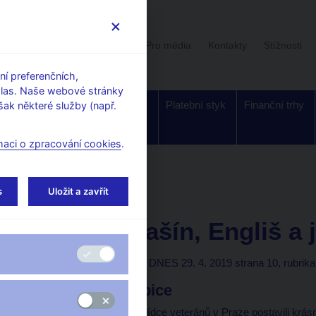
Uživatelská sekce
Stalo se
Pro média
Kontakty
Stížnosti
í preferenčních,
hlas. Naše webové stránky
Dohled a
Bankovky a
Platební styk
Finanční trhy
ak některé služby (např.
regulace
mince
maci o zpracování cookies
.
orské články, rozhovory
s
Uložit a zavřít
29. 4. 2019
Michl Aleš
Pánové Rašín, Engliš a j
Aleš Michl
(Mladá fronta DNES 29. 4. 2019 strana 10, rubrik
Jestřábi a holubice
O víkendu jsme na přehlídce veteránů v Praze postavili krásn