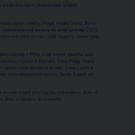
k jezdili dva hlavní představitelé tehdejší
Rašín vozem značky Praga, model Grand. Byl to
vní českomoravské továrny na stroje (později ČKD)
 tomu měl ještě od roku 1918 koupený vlastní ojetý
odovy závody v Plzni, a tak kromě vládního auta
kodovkou – Laurin & Klement. Cena Pragy Grand
jetina vyšla desetkrát levněji). Cena Laurin &
es cena nástupnické luxusní Škody Superb ve
se muselo troubit před každou křižovatkou, dnes si
la, dnes si dáváme do trumpety.