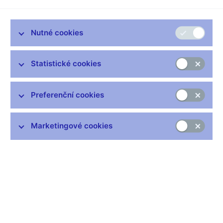
Vysoká
kvalita
Nutné cookies
Statistické cookies
00:00
55:03
HQ
Preferenční cookies
Přehrávač
00:00
00:00
hudby
Marketingové cookies
Prezentace (pdf, 330 kB)
Zůstaňme v kontaktu
Newsletter