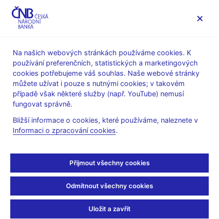
MENU
Na našich webových stránkách používáme cookies. K
používání preferenčních, statistických a marketingových
Úvod
Veřejnost
Servis pro média
Audio, video
cookies potřebujeme váš souhlas. Naše webové stránky
můžete užívat i pouze s nutnými cookies; v takovém
12. 06. 2018
případě však některé služby (např. YouTube) nemusí
Záznam z tiskové
fungovat správně.
Bližší informace o cookies, které používáme, naleznete v
konference ke Zprávě o
Informaci o zpracování cookies
.
finanční stabilitě
Přijmout všechny cookies
2017/2018
Odmítnout všechny cookies
Přehrávač
videa
Uložit a zavřít