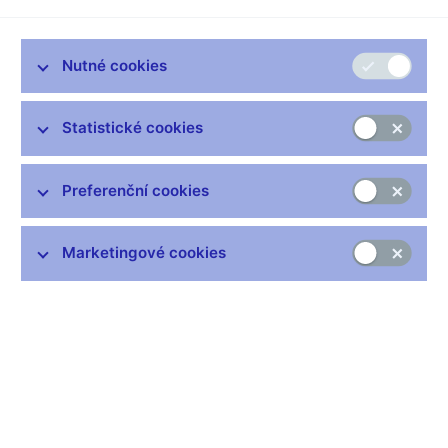
Vysoká
kvalita
Nutné cookies
Statistické cookies
00:00
15:26
HQ
Přehrávač
Preferenční cookies
00:00
00:00
hudby
Marketingové cookies
Zůstaňme v kontaktu
Newsletter