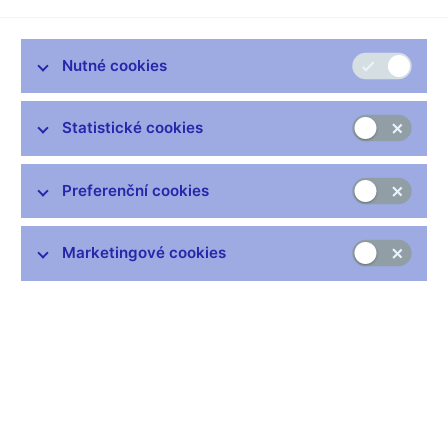
Vysoká
kvalita
Nutné cookies
Statistické cookies
00:00
43:29
HQ
Přehrávač
Preferenční cookies
00:00
00:00
hudby
Marketingové cookies
Zůstaňme v kontaktu
Newsletter