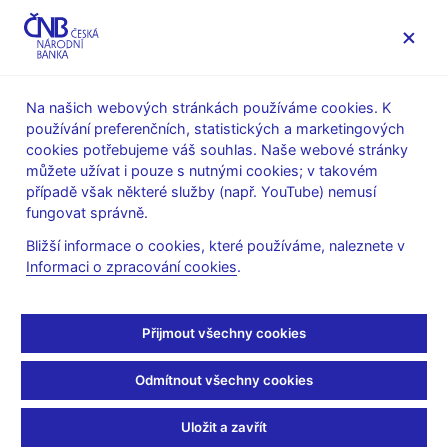
MENU
Na našich webových stránkách používáme cookies. K
používání preferenčních, statistických a marketingových
Úvod
Veřejnost
Servis pro média
Audio, video
cookies potřebujeme váš souhlas. Naše webové stránky
můžete užívat i pouze s nutnými cookies; v takovém
30. 09. 2021
případě však některé služby (např. YouTube) nemusí
Záznam z tiskové
fungovat správně.
Bližší informace o cookies, které používáme, naleznete v
konference bankovní
Informaci o zpracování cookies
.
rady
Přijmout všechny cookies
6. situační zpráva o hospodářském a měnovém vývoji
Odmítnout všechny cookies
Přehrávač
videa
Uložit a zavřít