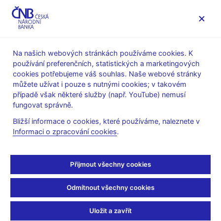
MENU
Na našich webových stránkách používáme cookies. K
používání preferenčních, statistických a marketingových
Úvod
Veřejnost
Servis pro média
Audio, video
cookies potřebujeme váš souhlas. Naše webové stránky
můžete užívat i pouze s nutnými cookies; v takovém
20. 12. 2018
případě však některé služby (např. YouTube) nemusí
Záznam z tiskové
fungovat správně.
Bližší informace o cookies, které používáme, naleznete v
konference bankovní
Informaci o zpracování cookies
.
rady
Přijmout všechny cookies
Přehrávač
videa
Odmítnout všechny cookies
Uložit a zavřít
Vysoká