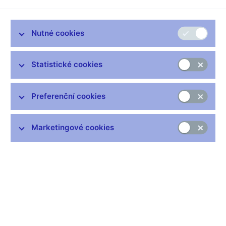
kvalita
Nutné cookies
00:00
37:48
HQ
Statistické cookies
Přehrávač
00:00
00:00
hudby
Preferenční cookies
Marketingové cookies
Zůstaňme v kontaktu
Newsletter