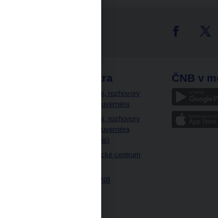
tter
odkazy
ČNB extra
ČNB v m
a
Vystoupení, rozhovory
a články guvernéra
ázky
Vystoupení, rozhovory
ajetku
a články guvernéra
ných prostor
(úplný výpis)
Návštěvnické centrum
ČNB
Historie ČNB