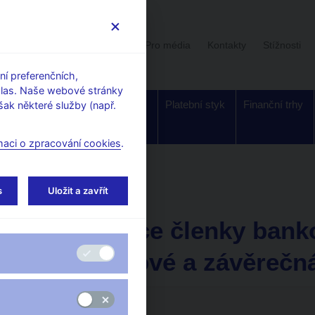
Uživatelská sekce
Stalo se
Pro média
Kontakty
Stížnosti
í preferenčních,
hlas. Naše webové stránky
Dohled a
Bankovky a
Platební styk
Finanční trhy
ak některé služby (např.
regulace
mince
maci o zpracování cookies
.
io, video
s
Uložit a zavřít
27. 08. 2013
Prezentace členky bank
Zamrazilové a závěrečn
Přehrávač
videa