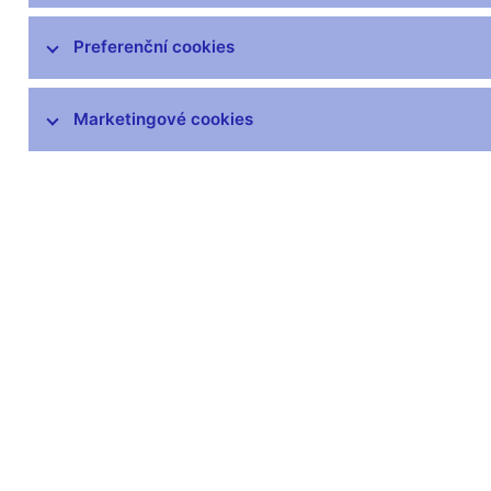
čnBlog
ČNBvlog
Preferenční cookies
ČNBpodcast
Fotogalerie
Marketingové cookies
Komentáře ČNB ke zveřejněným
statistickým údajům o inflaci a HDP
Audio, video
Prezentace pro novináře
Vystoupení, konference, semináře
Mediální karanténa
Harmonogramy a další informace
Kontakty