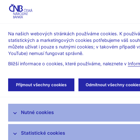
ABO-K
Na našich webových stránkách používáme cookies. K používán
statistických a marketingových cookies potřebujeme váš sou
O ČNB
Měnová
Finanční
můžete užívat i pouze s nutnými cookies; v takovém případě vš
YouTube) nemusí fungovat správně.
politika
stabilita
Bližší informace o cookies, které používáme, naleznete v
Infor
Úvod
Veřejnost
Servis pro média
Aud
Přijmout všechny cookies
Odmítnout všechny cookie
Servis pro média
Nutné cookies
Tiskové zprávy
Autorské články, rozhovory
Statistické cookies
Vystoupení a rozhovory guvernéra