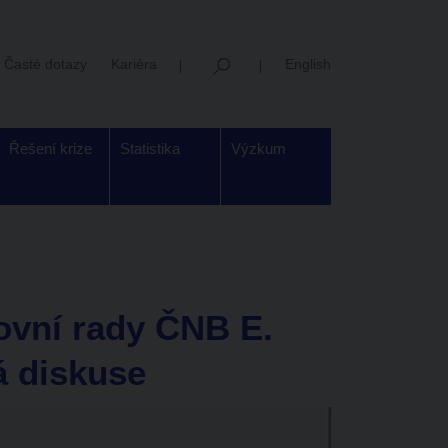
Časté dotazy
Kariéra
English
Řešení krize
Statistika
Výzkum
ovní rady ČNB E.
á diskuse