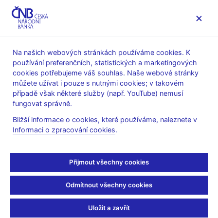
MENU
Na našich webových stránkách používáme cookies. K
používání preferenčních, statistických a marketingových
Úvod
Veřejnost
Servis pro média
Audio, video
cookies potřebujeme váš souhlas. Naše webové stránky
můžete užívat i pouze s nutnými cookies; v takovém
08. 03. 2019
případě však některé služby (např. YouTube) nemusí
Padělky 2018
fungovat správně.
Bližší informace o cookies, které používáme, naleznete v
Zadržené padělané a pozměněné bankovky a mince na území
Informaci o zpracování cookies
.
České republiky v roce 2018
Přehrávač
Přijmout všechny cookies
videa
Odmítnout všechny cookies
Vysoká
Uložit a zavřít
kvalita