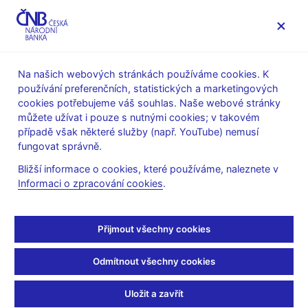
MENU
Na našich webových stránkách používáme cookies. K
používání preferenčních, statistických a marketingových
Úvod
Veřejnost
Servis pro média
Audio, video
cookies potřebujeme váš souhlas. Naše webové stránky
můžete užívat i pouze s nutnými cookies; v takovém
09. 09. 2014
případě však některé služby (např. YouTube) nemusí
Kurz koruny a růst
fungovat správně.
Bližší informace o cookies, které používáme, naleznete v
ekonomiky
Informaci o zpracování cookies
.
Kulatý stůl s guvernérem ČNB Miroslavem Singerem v Hradci
Králové dne 9. 9. 2014
Přijmout všechny cookies
Přehrávač
Odmítnout všechny cookies
videa
Uložit a zavřít