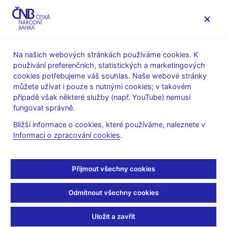
MENU
Na našich webových stránkách používáme cookies. K
používání preferenčních, statistických a marketingových
Úvod
Platební styk
cookies potřebujeme váš souhlas. Naše webové stránky
CERTIS - Systém mezibankovního platebního styku
můžete užívat i pouze s nutnými cookies; v takovém
Popis okamžitých plateb
případě však některé služby (např. YouTube) nemusí
fungovat správně.
Popis okamžitých plateb
Bližší informace o cookies, které používáme, naleznete v
Informaci o zpracování cookies
.
Okamžité platby umožnují provádět jednorázové převody
peněžních prostředků v českých korunách mezi klienty
českých bank během několika málo sekund. Aby mohla banka
Přijmout všechny cookies
takovou službu klientovi nabídnout, musí být účastníkem
systému CERTIS a musí přistoupit do tzv. schématu
Odmítnout všechny cookies
okamžitých plateb. Účast v něm je dobrovolná, tedy ne všichni
účastníci CERTIS službu okamžitých plateb svým klientům
Uložit a zavřít
nabízejí.