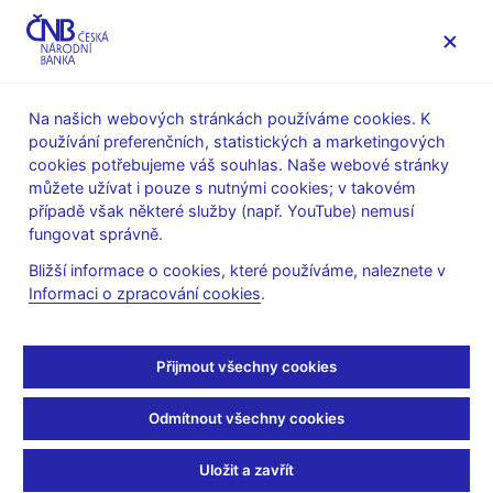
MENU
Na našich webových stránkách používáme cookies. K
používání preferenčních, statistických a marketingových
Úvod
O ČNB
Sídlo ČNB
cookies potřebujeme váš souhlas. Naše webové stránky
můžete užívat i pouze s nutnými cookies; v takovém
Sídlo ČNB
případě však některé služby (např. YouTube) nemusí
fungovat správně.
Bližší informace o cookies, které používáme, naleznete v
Informaci o zpracování cookies
.
Přijmout všechny cookies
Adresa:
Odmítnout všechny cookies
Česká národní banka
Uložit a zavřít
Na Příkopě 28