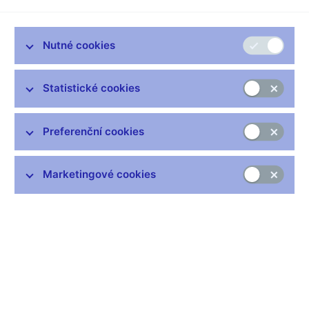
Nutné cookies
Zůstaňme v kontaktu
Newsletter
Statistické cookies
Preferenční cookies
Marketingové cookies
Nejčastější odkazy
Výměna neplatných bankovek
Informace k Sberbank CZ
Výměna poškozených peněz
Seznamy regulovaných a registrovaných subjektů
Kurzy devizového trhu