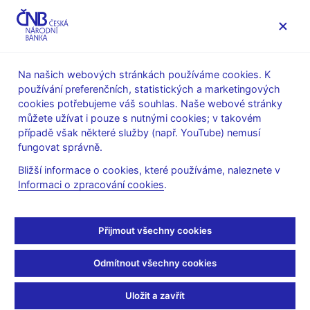
MENU
Na našich webových stránkách používáme cookies. K
používání preferenčních, statistických a marketingových
Úvod
Měnová politika
Archiv Zpráv o inflaci
cookies potřebujeme váš souhlas. Naše webové stránky
můžete užívat i pouze s nutnými cookies; v takovém
ZPRÁVA O INFLACI
IV/2014
případě však některé služby (např. YouTube) nemusí
Zpráva o inflaci - IV/2014
fungovat správně.
Bližší informace o cookies, které používáme, naleznete v
Tato Zpráva o inflaci byla schválena bankovní radou České
Informaci o zpracování cookies
.
národní banky dne 13. listopadu 2014 a obsahuje informace
dostupné k 24. říjnu 2014.
Přijmout všechny cookies
Text (pdf, 3 MB)
Tabulky a grafy z textu v xls
Odmítnout všechny cookies
Tabulka klíčových makroekonomických indikátorů (xlsx, 70
kB)
Uložit a zavřít