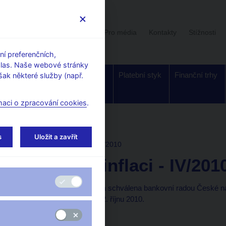
Uživatelská sekce
Stalo se
Pro média
Kontakty
Stížnosti
í preferenčních,
hlas. Naše webové stránky
Dohled a
Bankovky a
Platební styk
Finanční trhy
ak některé služby (např.
regulace
mince
maci o zpracování cookies
.
i
s
Uložit a zavřít
ZPRÁVA O INFLACI
IV/2010
Zpráva o inflaci - IV/201
Tato Zpráva o inflaci byla schválena bankovní radou České n
informace dostupné k 22. říjnu 2010.
Text (pdf, 4,9 MB)