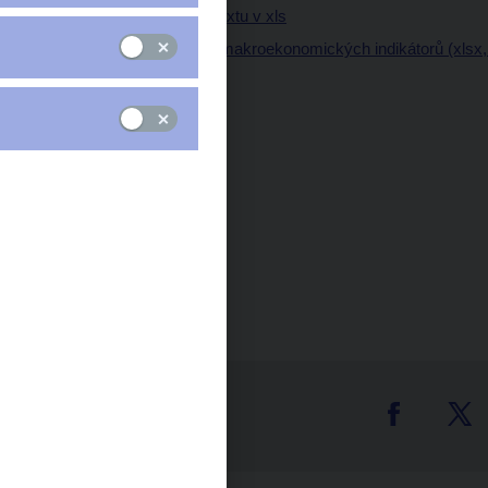
Tabulky a grafy z textu v xls
Tabulka klíčových makroekonomických indikátorů (xlsx,
tter