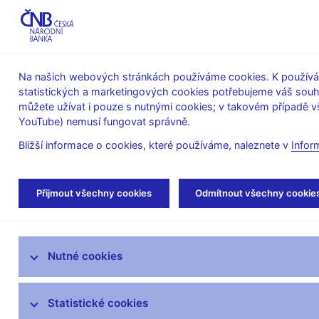
ABO-K
Na našich webových stránkách používáme cookies. K používán
statistických a marketingových cookies potřebujeme váš sou
O ČNB
Měnová
Finanční
můžete užívat i pouze s nutnými cookies; v takovém případě vš
YouTube) nemusí fungovat správně.
politika
stabilita
Bližší informace o cookies, které používáme, naleznete v
Infor
Úvod
Měnová politika
Archiv Zpráv o inflac
Přijmout všechny cookies
Odmítnout všechny cookie
Úloha měnové politiky
Nutné cookies
Rozhodnutí bankovní rady
Prognóza
Statistické cookies
Zprávy o měnové politice