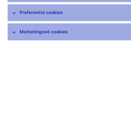
Zprávy o vývoji platební bilance
Preferenční cookies
Šetření úvěrových podmínek bank
Marketingové cookies
Přijetí eura
Měnová politika a její zázemí
Externí posouzení analytického a
modelového rámce měnové politiky
Zůstaňme v kontaktu
Newsle