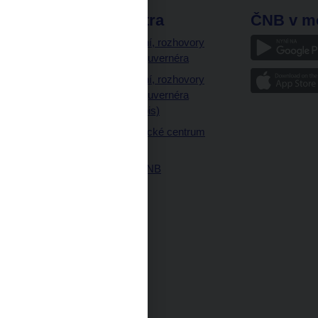
odkazy
ČNB extra
ČNB v m
a
Vystoupení, rozhovory
a články guvernéra
ázky
Vystoupení, rozhovory
ajetku
a články guvernéra
ných prostor
(úplný výpis)
Návštěvnické centrum
ČNB
Historie ČNB