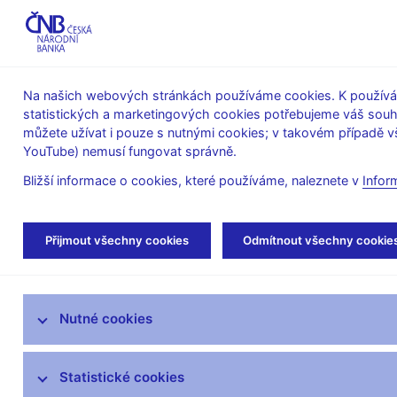
ABO-K
Na našich webových stránkách používáme cookies. K používán
statistických a marketingových cookies potřebujeme váš sou
O ČNB
Měnová
Finanční
můžete užívat i pouze s nutnými cookies; v takovém případě vš
YouTube) nemusí fungovat správně.
politika
stabilita
Bližší informace o cookies, které používáme, naleznete v
Infor
Úvod
Měnová politika
Rozhodnutí bankovn
Přijmout všechny cookies
Odmítnout všechny cookie
Úloha měnové politiky
Nutné cookies
Rozhodnutí bankovní rady
Prognóza
Statistické cookies
Zprávy o měnové politice