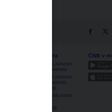
tter
odkazy
ČNB extra
ČNB v m
a
Vystoupení, rozhovory
a články guvernéra
ázky
Vystoupení, rozhovory
ajetku
a články guvernéra
ných prostor
(úplný výpis)
Návštěvnické centrum
ČNB
Historie ČNB