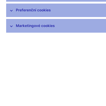
Zprávy o vývoji platební bilance
Preferenční cookies
Šetření úvěrových podmínek bank
Marketingové cookies
Přijetí eura
Měnová politika a její zázemí
Externí posouzení analytického a
modelového rámce měnové politiky
Související odkazy
Jak se bankovní rada rozhoduje
Hlasování bankovní rady (xlsx, 169 kB)