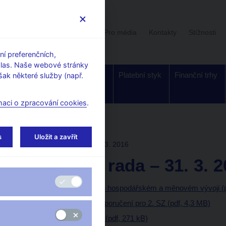
Uživatelská sekce
Stalo se
Pro média
Kontakty
Stížnosti
í preferenčních,
hlas. Naše webové stránky
Dohled a
Bankovky a
Platební styk
Finanční trhy
ak některé služby (např.
regulace
mince
maci o zpracování cookies
.
í rady
s
Uložit a zavřít
ROZHODNUTÍ BR
31. 3. 2016
Bankovní rada – 31. 3. 
2. situační zpráva o hospodářském a měnovém vývoji (p
Měnověpolitické doporučení pro 2. SZ (pdf, 4,3 MB)
Stanovisko k 2. SZ (pdf, 271 kB)