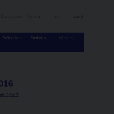
Časté dotazy
Kariéra
English
Řešení krize
Statistika
Výzkum
2016
df, 2,9 MB)