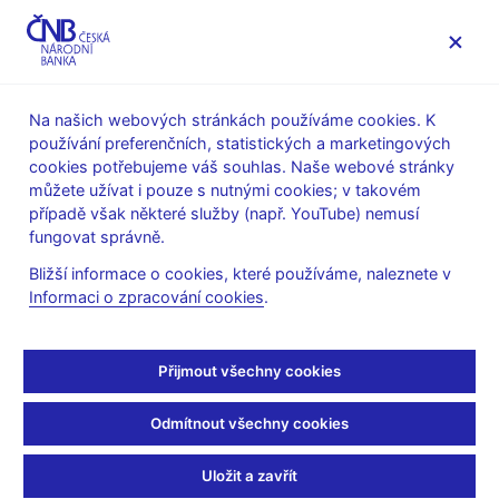
MENU
Na našich webových stránkách používáme cookies. K
používání preferenčních, statistických a marketingových
Úvod
Měnová politika
Rozhodnutí bankovní rady
cookies potřebujeme váš souhlas. Naše webové stránky
můžete užívat i pouze s nutnými cookies; v takovém
ROZHODNUTÍ BR
5. 11. 2015
případě však některé služby (např. YouTube) nemusí
Bankovní rada – 5. 11.
fungovat správně.
Bližší informace o cookies, které používáme, naleznete v
2015
Informaci o zpracování cookies
.
7. situační zpráva o hospodářském a měnovém vývoji
(pdf, 10 MB)
Přijmout všechny cookies
Měnověpolitické doporučení pro 7. SZ (pdf, 1 MB)
Odmítnout všechny cookies
Protokol z jednání (pdf, 429 kB)
Uložit a zavřít
Související odkazy