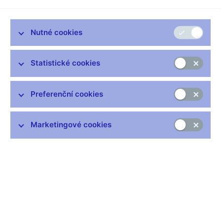
Jak se bankovní rada rozhoduje
Nutné cookies
Hlasování bankovní rady (xlsx, 169 kB)
Statistické cookies
Preferenční cookies
Zůstaňme v kontaktu
Newsletter
Marketingové cookies
Nejčastější odkazy