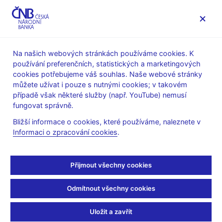
MENU
Na našich webových stránkách používáme cookies. K
používání preferenčních, statistických a marketingových
Úvod
Měnová politika
Rozhodnutí bankovní rady
cookies potřebujeme váš souhlas. Naše webové stránky
můžete užívat i pouze s nutnými cookies; v takovém
ROZHODNUTÍ BR
17. 12. 2014
případě však některé služby (např. YouTube) nemusí
Bankovní rada – 17. 12.
fungovat správně.
Bližší informace o cookies, které používáme, naleznete v
2014
Informaci o zpracování cookies
.
8. situační zpráva o hospodářském a měnovém vývoji
(pdf, 17 MB)
Přijmout všechny cookies
Měnověpolitické doporučení pro 8. SZ (pdf, 1 MB)
Odmítnout všechny cookies
Protokol z jednání (pdf, 438 kB)
Uložit a zavřít
Související odkazy