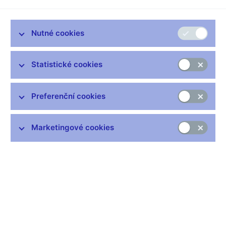
Jak se bankovní rada rozhoduje
Nutné cookies
Hlasování bankovní rady (xlsx, 169 kB)
Statistické cookies
Preferenční cookies
Zůstaňme v kontaktu
Newsletter
Marketingové cookies
Nejčastější odkazy