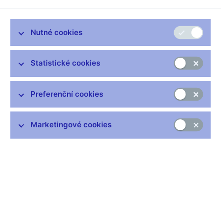
Jak se bankovní rada rozhoduje
Nutné cookies
Hlasování bankovní rady (xlsx, 169 kB)
Statistické cookies
Preferenční cookies
Zůstaňme v kontaktu
Newsletter
Marketingové cookies
Nejčastější odkazy