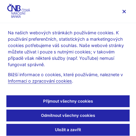
MENU
Na našich webových stránkách používáme cookies. K
používání preferenčních, statistických a marketingových
Úvod
Měnová politika
Rozhodnutí bankovní rady
cookies potřebujeme váš souhlas. Naše webové stránky
můžete užívat i pouze s nutnými cookies; v takovém
ROZHODNUTÍ BR
23. 9. 2010
případě však některé služby (např. YouTube) nemusí
Bankovní rada – 23. 9.
fungovat správně.
Bližší informace o cookies, které používáme, naleznete v
2010
Informaci o zpracování cookies
.
6. situační zpráva o hospodářském a měnovém vývoji
(pdf, 20 MB)
Přijmout všechny cookies
Měnověpolitické doporučení pro 6. SZ (pdf, 240 kB)
Odmítnout všechny cookies
Protokol z jednání (pdf, 199 kB)
Uložit a zavřít
Související odkazy