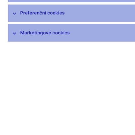
Zprávy o vývoji platební bilance
Preferenční cookies
Šetření úvěrových podmínek bank
Marketingové cookies
Přijetí eura
Měnová politika a její zázemí
Externí posouzení analytického a
modelového rámce měnové politiky
Související odkazy
Jak se bankovní rada rozhoduje
Hlasování bankovní rady (xlsx, 169 kB)