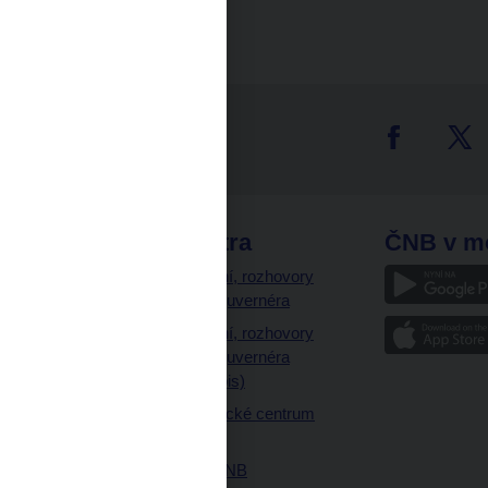
tter
odkazy
ČNB extra
ČNB v m
a
Vystoupení, rozhovory
a články guvernéra
ázky
Vystoupení, rozhovory
ajetku
a články guvernéra
ných prostor
(úplný výpis)
Návštěvnické centrum
ČNB
Historie ČNB