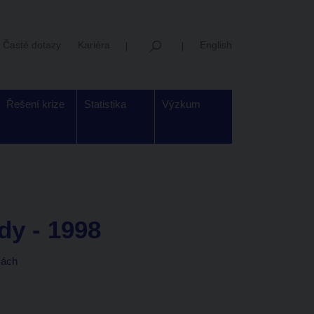
Časté dotazy
Kariéra
English
Řešení krize
Statistika
Výzkum
dy - 1998
kách