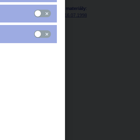
Protokol a podkladové materiály
:
Protokol, podklady 16.07.1998