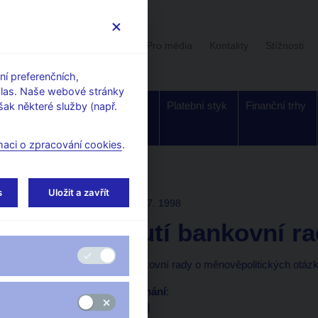
Uživatelská sekce
Stalo se
Pro média
Kontakty
Stížnosti
í preferenčních,
hlas. Naše webové stránky
Dohled a
Bankovky a
Platební styk
Finanční trhy
ak některé služby (např.
regulace
mince
maci o zpracování cookies
.
í rady
s
Uložit a zavřít
ROZHODNUTÍ BR
16. 7. 1998
Rozhodnutí bankovní ra
Mimořádné jednání bankovní rady o měnověpolitických otáz
Písemný záznam z jednání
:
Záznam 16.07.1998