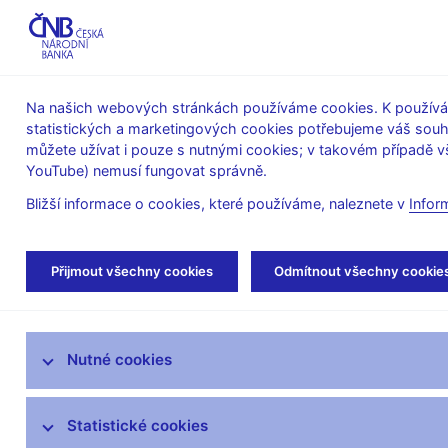
ABO-K
Na našich webových stránkách používáme cookies. K používán
statistických a marketingových cookies potřebujeme váš sou
O ČNB
Měnová
Finanční
můžete užívat i pouze s nutnými cookies; v takovém případě vš
YouTube) nemusí fungovat správně.
politika
stabilita
Bližší informace o cookies, které používáme, naleznete v
Infor
Úvod
Měnová politika
Rozhodnutí bankovn
Přijmout všechny cookies
Odmítnout všechny cookie
Úloha měnové politiky
Nutné cookies
Rozhodnutí bankovní rady
Prognóza
Statistické cookies
Zprávy o měnové politice