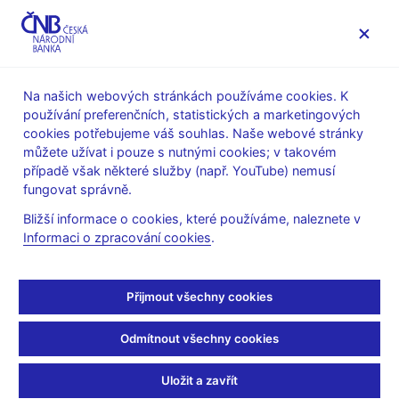
MENU
Na našich webových stránkách používáme cookies. K
používání preferenčních, statistických a marketingových
Úvod
Měnová politika
Rozhodnutí bankovní rady
cookies potřebujeme váš souhlas. Naše webové stránky
můžete užívat i pouze s nutnými cookies; v takovém
ROZHODNUTÍ BR
28. 5. 1998
případě však některé služby (např. YouTube) nemusí
Rozhodnutí bankovní
fungovat správně.
Bližší informace o cookies, které používáme, naleznete v
rady - 1998
Informaci o zpracování cookies
.
Písemný záznam z jednání
:
Záznam 28.05.1998
Přijmout všechny cookies
Protokol a podkladové materiály
:
Odmítnout všechny cookies
Protokol, podklady 28.05.1998
Uložit a zavřít
Související odkazy