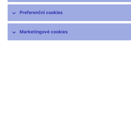
Zprávy o vývoji platební bilance
Preferenční cookies
Šetření úvěrových podmínek bank
Marketingové cookies
Přijetí eura
Měnová politika a její zázemí
Externí posouzení analytického a
modelového rámce měnové politiky
Související odkazy
Jak se bankovní rada rozhoduje
Hlasování bankovní rady (xlsx, 169 kB)