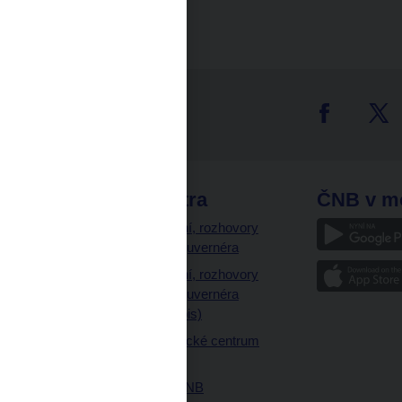
tter
odkazy
ČNB extra
ČNB v m
a
Vystoupení, rozhovory
a články guvernéra
ázky
Vystoupení, rozhovory
ajetku
a články guvernéra
ných prostor
(úplný výpis)
Návštěvnické centrum
ČNB
Historie ČNB