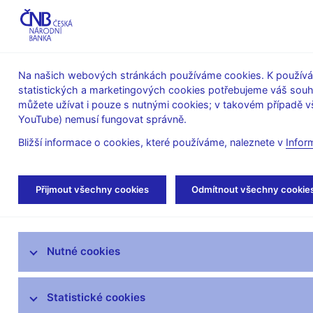
ABO-K
Na našich webových stránkách používáme cookies. K používán
statistických a marketingových cookies potřebujeme váš sou
O ČNB
Měnová
Finanční
můžete užívat i pouze s nutnými cookies; v takovém případě vš
YouTube) nemusí fungovat správně.
politika
stabilita
Bližší informace o cookies, které používáme, naleznete v
Infor
Úvod
Měnová politika
Rozhodnutí bankovn
Přijmout všechny cookies
Odmítnout všechny cookie
Úloha měnové politiky
Nutné cookies
Rozhodnutí bankovní rady
Prognóza
Statistické cookies
Zprávy o měnové politice