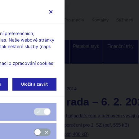
Uživatelská sekce
Stalo se
Pro média
Kontakty
Stížnosti
í preferenčních,
hlas. Naše webové stránky
Dohled a
Bankovky a
Platební styk
Finanční trhy
ak některé služby (např.
regulace
mince
maci o zpracování cookies
.
í rady
s
Uložit a zavřít
ROZHODNUTÍ BR
6. 2. 2014
Bankovní rada – 6. 2. 20
1. situační zpráva o hospodářském a měnovém vývoji (
Měnověpolitické doporučení pro 1. SZ (pdf, 595 kB)
Protokol z jednání (pdf, 400 kB)