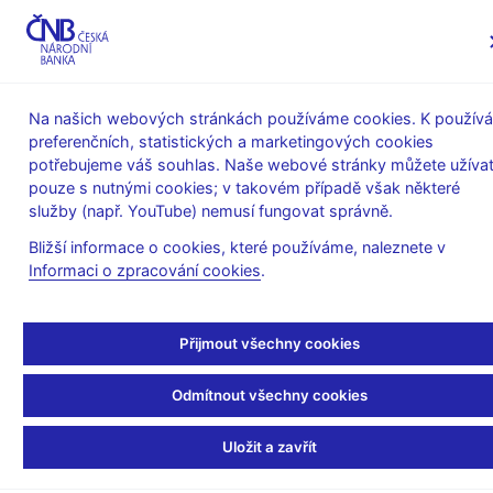
MENU
Na našich webových stránkách používáme cookies. K používá
preferenčních, statistických a marketingových cookies
Úvod
Finanční trhy
potřebujeme váš souhlas. Naše webové stránky můžete užívat
SKD – systém krátkodobých dluhopisů
Statistika SKD
pouze s nutnými cookies; v takovém případě však některé
Objemy a počty transakcí SKD
služby (např. YouTube) nemusí fungovat správně.
Průměrný denní
Bližší informace o cookies, které používáme, naleznete v
Informaci o zpracování cookies
.
nominální objem
transakcí v mld. CZK v
Přijmout všechny cookies
roce 2022
Odmítnout všechny cookies
Uložit a zavřít
Celkový objem transakcí za rok – 205 290 mld. CZK