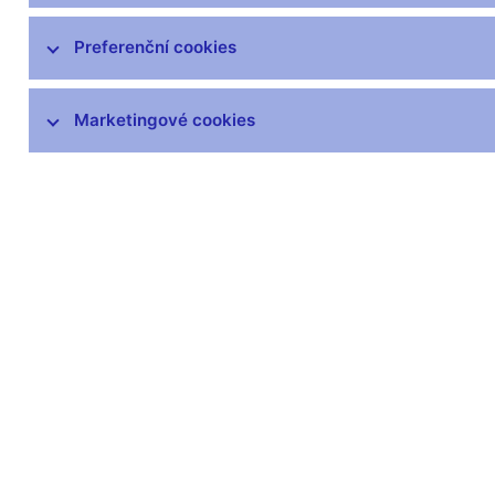
SKD – systém krátkodobých dluhopisů
Preferenční cookies
Předpisy k obchodům ČNB
Marketingové cookies
Eurošetření
Zlato ČNB
Zůstaňme v kontaktu
Newsle
Nejčastější odkazy
Povinné 
Výměna neplatných
Úřední desk