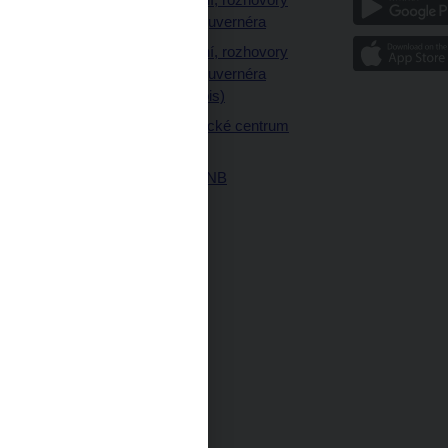
a články guvernéra
ázky
Vystoupení, rozhovory
ajetku
a články guvernéra
ných prostor
(úplný výpis)
Návštěvnické centrum
ČNB
Historie ČNB