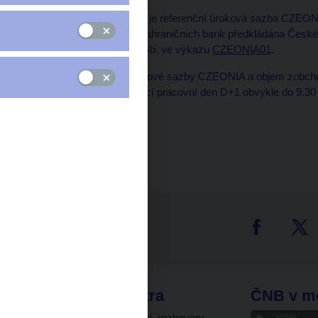
S platností od 1. 7. 2020 je referenční úroková sazba CZEONI
bankami a pobočkami zahraničních bank předkládána České 
Vyhláškou č. 346/2013 Sb. ve výkazu
CZEONIA01
.
Hodnota referenční úrokové sazby CZEONIA a objem zobcho
bezprostředně následující pracovní den D+1 obvykle do 9.30
tter
odkazy
ČNB extra
ČNB v m
a
Vystoupení, rozhovory