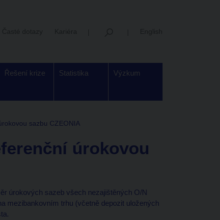
Časté dotazy
Kariéra
English
Řešení krize
Statistika
Výzkum
í úrokovou sazbu CZEONIA
eferenční úrokovou
ěr úrokových sazeb všech nezajištěných O/N
na mezibankovním trhu (včetně depozit uložených
ta.