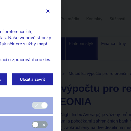
Uživatelská sekce
Stalo se
Pro média
Kontakty
Stížnosti
í preferenčních,
hlas. Naše webové stránky
Dohled a
Bankovky a
Platební styk
Finanční trhy
ak některé služby (např.
regulace
mince
maci o zpracování cookies
.
renční úroková sazba CZEONIA
Metodika výpočtu pro referenčn
s
Uložit a zavřít
Metodika výpočtu pro r
sazbu CZEONIA
CZEONIA (CZEch OverNight Index Average) je vážený prům
depozit uložených bankami a pobočkami zahraničních bank 
do depozitní facility ČNB) zaokrouhlený na dvě desetinná mís