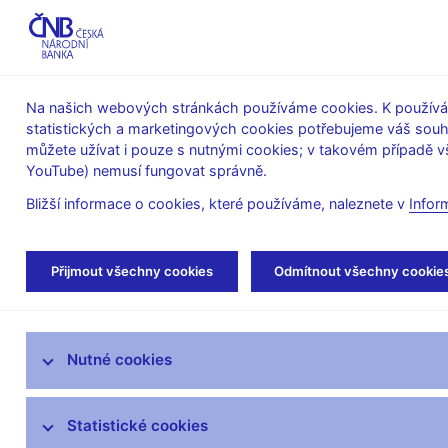
ABO-K
Na našich webových stránkách používáme cookies. K používán
statistických a marketingových cookies potřebujeme váš sou
O ČNB
Měnová
Finanční
můžete užívat i pouze s nutnými cookies; v takovém případě vš
YouTube) nemusí fungovat správně.
politika
stabilita
Bližší informace o cookies, které používáme, naleznete v
Infor
Úvod
Finanční trhy
Peněžní trh
Refe
Přijmout všechny cookies
Odmítnout všechny cookie
Devizový trh
Nutné cookies
Peněžní trh
Trh státních dluhopisů
Statistické cookies
Inflační očekávání finančního trhu